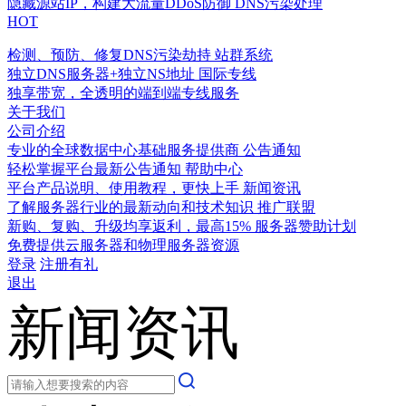
隐藏源站IP，构建大流量DDoS防御
DNS污染处理
HOT
检测、预防、修复DNS污染劫持
站群系统
独立DNS服务器+独立NS地址
国际专线
独享带宽，全透明的端到端专线服务
关于我们
公司介绍
专业的全球数据中心基础服务提供商
公告通知
轻松掌握平台最新公告通知
帮助中心
平台产品说明、使用教程，更快上手
新闻资讯
了解服务器行业的最新动向和技术知识
推广联盟
新购、复购、升级均享返利，最高15%
服务器赞助计划
免费提供云服务器和物理服务器资源
登录
注册有礼
退出
新闻资讯