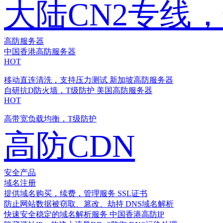
大陆CN2专线
高防服务器
中国香港高防服务器
HOT
移动直连清洗，支持压力测试
新加坡高防服务器
自研抗D防火墙，T级防护
美国高防服务器
HOT
高带宽负载均衡，T级防护
高防CDN
安全产品
域名注册
提供域名购买，续费，管理服务
SSL证书
防止网站数据被窃取、篡改、劫持
DNS域名解析
快速安全稳定的域名解析服务
中国香港高防IP