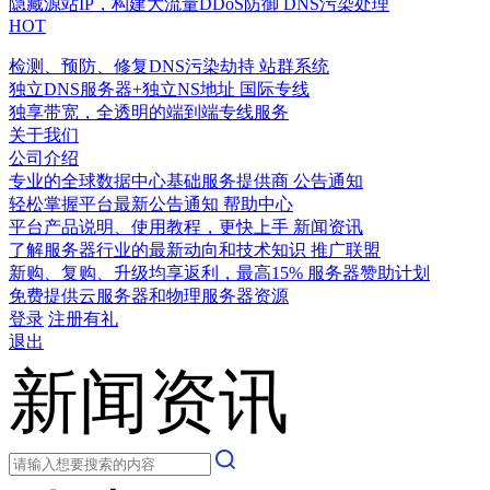
隐藏源站IP，构建大流量DDoS防御
DNS污染处理
HOT
检测、预防、修复DNS污染劫持
站群系统
独立DNS服务器+独立NS地址
国际专线
独享带宽，全透明的端到端专线服务
关于我们
公司介绍
专业的全球数据中心基础服务提供商
公告通知
轻松掌握平台最新公告通知
帮助中心
平台产品说明、使用教程，更快上手
新闻资讯
了解服务器行业的最新动向和技术知识
推广联盟
新购、复购、升级均享返利，最高15%
服务器赞助计划
免费提供云服务器和物理服务器资源
登录
注册有礼
退出
新闻资讯