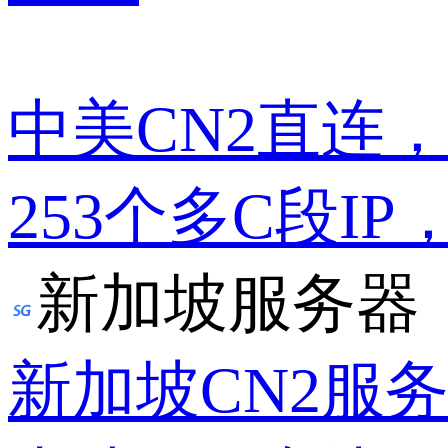
中美CN2直连
253个多C段IP
新加坡服务器
新加坡CN2服