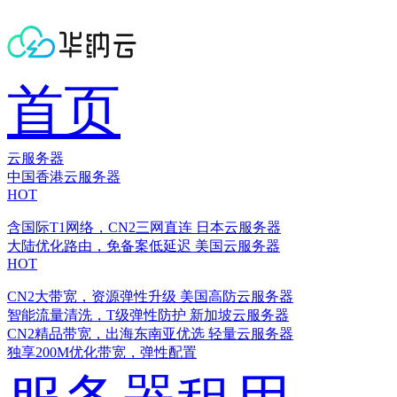
首页
云服务器
中国香港云服务器
HOT
含国际T1网络，CN2三网直连
日本云服务器
大陆优化路由，免备案低延迟
美国云服务器
HOT
CN2大带宽，资源弹性升级
美国高防云服务器
智能流量清洗，T级弹性防护
新加坡云服务器
CN2精品带宽，出海东南亚优选
轻量云服务器
独享200M优化带宽，弹性配置