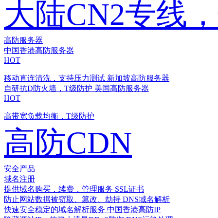
大陆CN2专线
高防服务器
中国香港高防服务器
HOT
移动直连清洗，支持压力测试
新加坡高防服务器
自研抗D防火墙，T级防护
美国高防服务器
HOT
高带宽负载均衡，T级防护
高防CDN
安全产品
域名注册
提供域名购买，续费，管理服务
SSL证书
防止网站数据被窃取、篡改、劫持
DNS域名解析
快速安全稳定的域名解析服务
中国香港高防IP