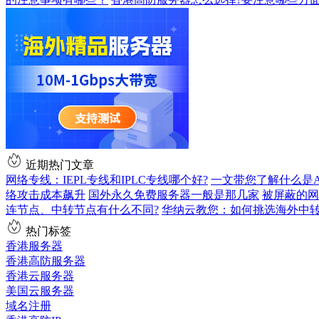
近期热门文章
网络专线：IEPL专线和IPLC专线哪个好?
一文带您了解什么是AS9
络攻击成本飙升
国外永久免费服务器一般是那几家
被屏蔽的网
连节点、中转节点有什么不同?
华纳云教您：如何挑选海外中
热门标签
香港服务器
香港高防服务器
香港云服务器
美国云服务器
域名注册