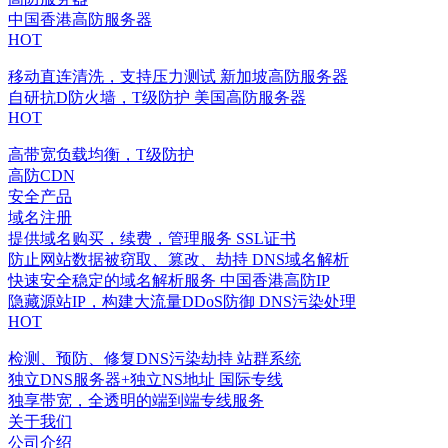
中国香港高防服务器
HOT
移动直连清洗，支持压力测试
新加坡高防服务器
自研抗D防火墙，T级防护
美国高防服务器
HOT
高带宽负载均衡，T级防护
高防CDN
安全产品
域名注册
提供域名购买，续费，管理服务
SSL证书
防止网站数据被窃取、篡改、劫持
DNS域名解析
快速安全稳定的域名解析服务
中国香港高防IP
隐藏源站IP，构建大流量DDoS防御
DNS污染处理
HOT
检测、预防、修复DNS污染劫持
站群系统
独立DNS服务器+独立NS地址
国际专线
独享带宽，全透明的端到端专线服务
关于我们
公司介绍