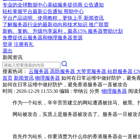
专业的全球数据中心基础服务提供商
公告通知
轻松掌握平台最新公告通知
帮助中心
平台产品说明、使用教程，更快上手
新闻资讯
了解服务器行业的最新动向和技术知识
推广联盟
新购、复购、升级均享返利，最高15%
服务器赞助计划
免费提供云服务器和物理服务器资源
登录
注册有礼
退出
新闻资讯
搜索热词：
云服务器
高防服务器
大带宽服务器
站群服务器
C
首页
新闻资讯
物理服务器
如何在日常运维中做好防护，避免
如何在日常运维中做好防护，避免香港服务器一直被攻击
时间 : 2020-12-29 11:55:30
编辑 : 华纳云
分类 :
物理服务器
阅读量 
作为一个站长，辛辛苦苦建立的网站遭遇被挂马、被黑、
网站被攻击，实质上是服务器被攻击了。服务器一旦被攻
首先作为站长，你要清楚为什么你的香港服务器会一直被