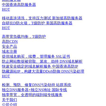
中国香港高防服务器
HOT
移动直连清洗，支持压力测试
新加坡高防服务器
自研抗D防火墙，T级防护
美国高防服务器
HOT
高带宽负载均衡，T级防护
高防CDN
安全产品
域名注册
提供域名购买，续费，管理服务
SSL证书
防止网站数据被窃取、篡改、劫持
DNS域名解析
快速安全稳定的域名解析服务
中国香港高防IP
隐藏源站IP，构建大流量DDoS防御
DNS污染处理
HOT
检测、预防、修复DNS污染劫持
站群系统
独立DNS服务器+独立NS地址
国际专线
独享带宽，全透明的端到端专线服务
关于我们
公司介绍