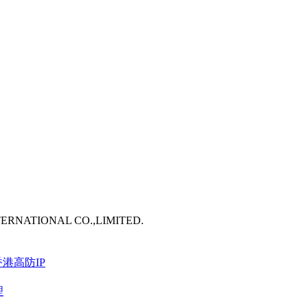
TERNATIONAL CO.,LIMITED.
港高防IP
理