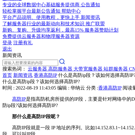
专业的全球数据中心基础服务提供商
公告通知
轻松掌握平台最新公告通知
帮助中心
平台产品说明、使用教程，更快上手
新闻资讯
了解服务器行业的最新动向和技术知识
推广联盟
新购、复购、升级均享返利，最高15%
服务器赞助计划
免费提供云服务器和物理服务器资源
登录
注册有礼
退出
新闻资讯
搜索热词：
云服务器
高防服务器
大带宽服务器
站群服务器
C
首页
新闻资讯
香港高防IP
什么是高防ip段？该如何选择高防IP
什么是高防ip段？该如何选择高防IP?
时间 : 2022-08-19 11:43:05
编辑 : 华纳云
分类 :
香港高防IP
阅读量 
高防IP
是指高防机房所提供的IP段，主要是针对网络中的D
防ip段?该如何选择高防IP?
那什么是高防IP段呢？
高防IP段就是一段 IP 地址的序列。比如14.152.83.1~14.1
段，可以叫IP段。