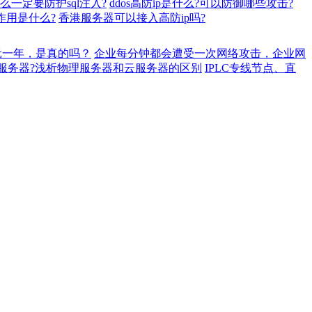
什么一定要防护sql注入?
ddos高防ip是什么?可以防御哪些攻击?
的作用是什么?
香港服务器可以接入高防ip吗?
元一年，是真的吗？
企业每分钟都会遭受一次网络攻击，企业网
服务器?浅析物理服务器和云服务器的区别
IPLC专线节点、直