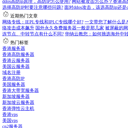
ddos高防ip原理，高防IP怎么使用?
网站被攻击怎么办？香港高防
选择高防IP时要注意哪些问题?
面对ddos攻击，该选高防ip还是c
近期热门文章
网络专线：IEPL专线和IPLC专线哪个好?
一文带您了解什么是AS9
络攻击成本飙升
国外永久免费服务器一般是那几家
被屏蔽的网
连节点、中转节点有什么不同?
华纳云教您：如何挑选海外中
热门标签
香港服务器
香港高防服务器
香港云服务器
美国云服务器
域名注册
香港高防IP
美国服务器
香港大带宽服务器
新加坡服务器
新加坡云服务器
香港弹性云主机
香港vps
美国vps
cn2服务器