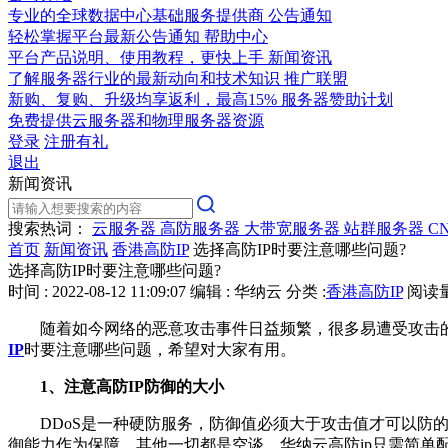
专业的全球数据中心基础服务提供商
公告通知
轻松掌握平台最新公告通知
帮助中心
平台产品说明、使用教程，更快上手
新闻资讯
了解服务器行业的最新动向和技术知识
推广联盟
新购、复购、升级均享返利，最高15%
服务器赞助计划
免费提供云服务器和物理服务器资源
登录
注册有礼
退出
新闻资讯
搜索热词：
云服务器
高防服务器
大带宽服务器
站群服务器
C
首页
新闻资讯
香港高防IP
选择高防IP时要注意哪些问题?
选择高防IP时要注意哪些问题?
时间 : 2022-08-12 11:09:07
编辑 : 华纳云
分类 :
香港高防IP
阅读量 
随着如今网络的恶意攻击事件日益频繁，很多易遭受攻击的企
IP
时要注意哪些问题，希望对大家有用。
1、注意高防IP防御的大小
DDoS是一种硬防服务，防御值必须大于攻击值才可以防的
御能力作为保障，其他一切都是空谈。华纳云高防ip只需简单配