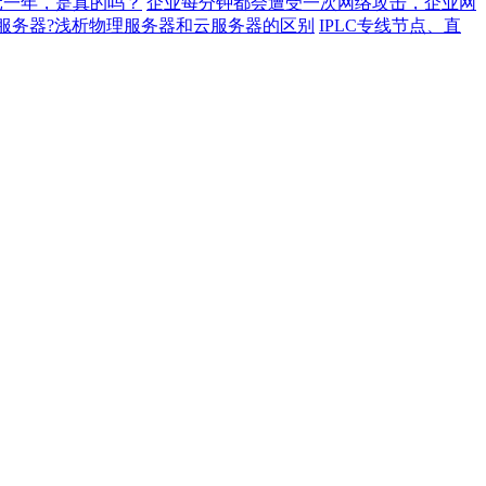
元一年，是真的吗？
企业每分钟都会遭受一次网络攻击，企业网
服务器?浅析物理服务器和云服务器的区别
IPLC专线节点、直