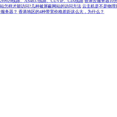
929线路、AS4837线路、CUVIP、CIA线路
香港云服务器10
站怎样才能访问?几种被屏蔽网站的访问方法
云主机是不是物理
转服务器？
香港地区的4种带宽价格差距这么大，为什么？