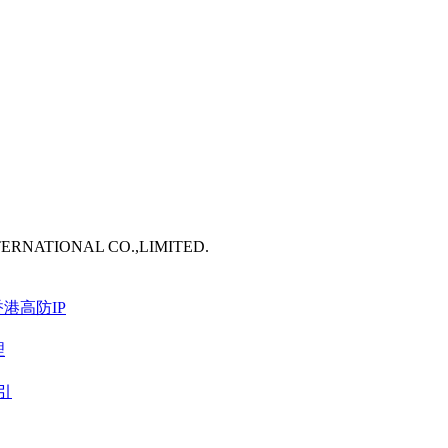
TERNATIONAL CO.,LIMITED.
港高防IP
理
引