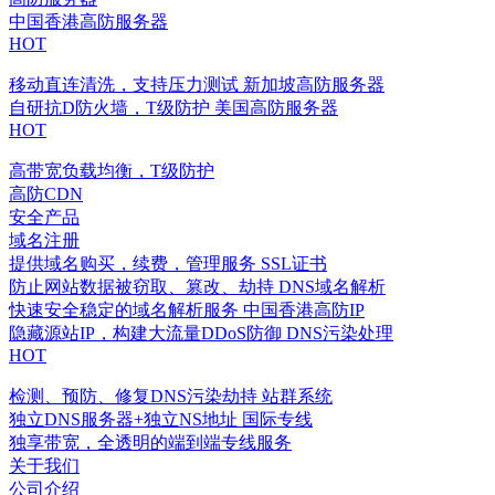
中国香港高防服务器
HOT
移动直连清洗，支持压力测试
新加坡高防服务器
自研抗D防火墙，T级防护
美国高防服务器
HOT
高带宽负载均衡，T级防护
高防CDN
安全产品
域名注册
提供域名购买，续费，管理服务
SSL证书
防止网站数据被窃取、篡改、劫持
DNS域名解析
快速安全稳定的域名解析服务
中国香港高防IP
隐藏源站IP，构建大流量DDoS防御
DNS污染处理
HOT
检测、预防、修复DNS污染劫持
站群系统
独立DNS服务器+独立NS地址
国际专线
独享带宽，全透明的端到端专线服务
关于我们
公司介绍