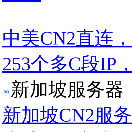
中美CN2直连
253个多C段IP
新加坡服务器
新加坡CN2服