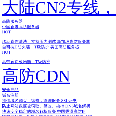
大陆CN2专线
高防服务器
中国香港高防服务器
HOT
移动直连清洗，支持压力测试
新加坡高防服务器
自研抗D防火墙，T级防护
美国高防服务器
HOT
高带宽负载均衡，T级防护
高防CDN
安全产品
域名注册
提供域名购买，续费，管理服务
SSL证书
防止网站数据被窃取、篡改、劫持
DNS域名解析
快速安全稳定的域名解析服务
中国香港高防IP