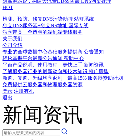
隐藏源站IP，构建大流量DDoS防御
DNS污染处理
HOT
检测、预防、修复DNS污染劫持
站群系统
独立DNS服务器+独立NS地址
国际专线
独享带宽，全透明的端到端专线服务
关于我们
公司介绍
专业的全球数据中心基础服务提供商
公告通知
轻松掌握平台最新公告通知
帮助中心
平台产品说明、使用教程，更快上手
新闻资讯
了解服务器行业的最新动向和技术知识
推广联盟
新购、复购、升级均享返利，最高15%
服务器赞助计划
免费提供云服务器和物理服务器资源
登录
注册有礼
退出
新闻资讯