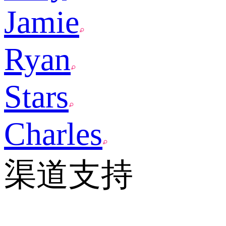
Jamie
Ryan
Stars
Charles
渠道支持