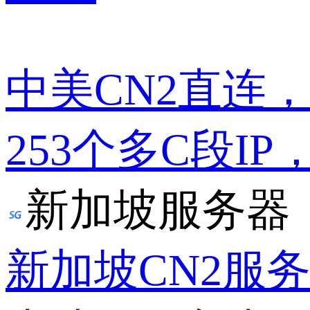
中美CN2直连
253个多C段IP
新加坡服务器
新加坡CN2服