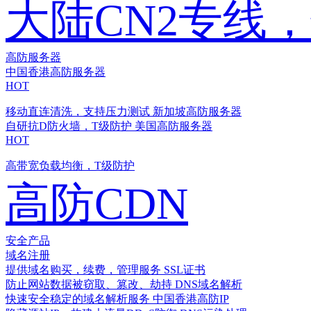
大陆CN2专线
高防服务器
中国香港高防服务器
HOT
移动直连清洗，支持压力测试
新加坡高防服务器
自研抗D防火墙，T级防护
美国高防服务器
HOT
高带宽负载均衡，T级防护
高防CDN
安全产品
域名注册
提供域名购买，续费，管理服务
SSL证书
防止网站数据被窃取、篡改、劫持
DNS域名解析
快速安全稳定的域名解析服务
中国香港高防IP