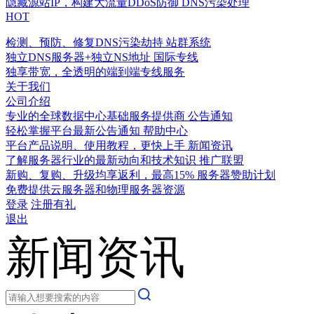
隐藏源站IP，构建大流量DDoS防御
DNS污染处理
HOT
检测、预防、修复DNS污染劫持
站群系统
独立DNS服务器+独立NS地址
国际专线
独享带宽，全透明的端到端专线服务
关于我们
公司介绍
专业的全球数据中心基础服务提供商
公告通知
轻松掌握平台最新公告通知
帮助中心
平台产品说明、使用教程，更快上手
新闻资讯
了解服务器行业的最新动向和技术知识
推广联盟
新购、复购、升级均享返利，最高15%
服务器赞助计划
免费提供云服务器和物理服务器资源
登录
注册有礼
退出
新闻资讯