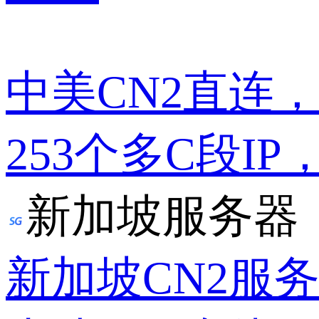
中美CN2直连
253个多C段IP
新加坡服务器
新加坡CN2服