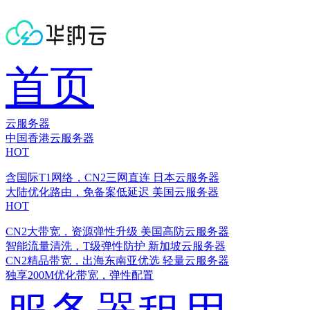
首页
云服务器
中国香港云服务器
HOT
含国际T1网络，CN2三网直连
日本云服务器
大陆优化路由，免备案低延迟
美国云服务器
HOT
CN2大带宽，资源弹性升级
美国高防云服务器
智能流量清洗，T级弹性防护
新加坡云服务器
CN2精品带宽，出海东南亚优选
轻量云服务器
独享200M优化带宽，弹性配置