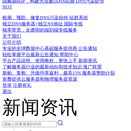
隐藏源站IP，构建大流量DDoS防御
DNS污染处理
HOT
检测、预防、修复DNS污染劫持
站群系统
独立DNS服务器+独立NS地址
国际专线
独享带宽，全透明的端到端专线服务
关于我们
公司介绍
专业的全球数据中心基础服务提供商
公告通知
轻松掌握平台最新公告通知
帮助中心
平台产品说明、使用教程，更快上手
新闻资讯
了解服务器行业的最新动向和技术知识
推广联盟
新购、复购、升级均享返利，最高15%
服务器赞助计划
免费提供云服务器和物理服务器资源
登录
注册有礼
退出
新闻资讯