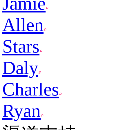
Jamie
Allen
Stars
Daly
Charles
Ryan