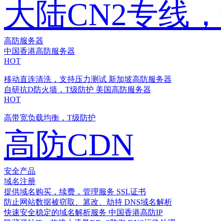
大陆CN2专线
高防服务器
中国香港高防服务器
HOT
移动直连清洗，支持压力测试
新加坡高防服务器
自研抗D防火墙，T级防护
美国高防服务器
HOT
高带宽负载均衡，T级防护
高防CDN
安全产品
域名注册
提供域名购买，续费，管理服务
SSL证书
防止网站数据被窃取、篡改、劫持
DNS域名解析
快速安全稳定的域名解析服务
中国香港高防IP