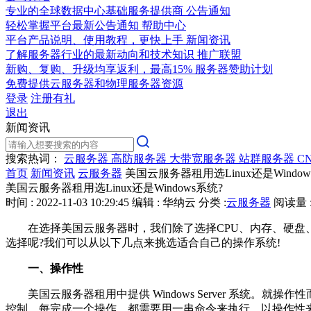
专业的全球数据中心基础服务提供商
公告通知
轻松掌握平台最新公告通知
帮助中心
平台产品说明、使用教程，更快上手
新闻资讯
了解服务器行业的最新动向和技术知识
推广联盟
新购、复购、升级均享返利，最高15%
服务器赞助计划
免费提供云服务器和物理服务器资源
登录
注册有礼
退出
新闻资讯
搜索热词：
云服务器
高防服务器
大带宽服务器
站群服务器
C
首页
新闻资讯
云服务器
美国云服务器租用选Linux还是Window
美国云服务器租用选Linux还是Windows系统?
时间 : 2022-11-03 10:29:45
编辑 : 华纳云
分类 :
云服务器
阅读量 :
在选择美国云服务器时，我们除了选择CPU、内存、硬盘、带宽
选择呢?我们可以从以下几点来挑选适合自己的操作系统!
一、操作性
美国云服务器租用中提供 Windows Server 系统。就操作性而
控制，每完成一个操作，都需要用一串命令来执行。以操作性来说，