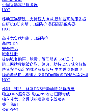
中国香港高防服务器
HOT
移动直连清洗，支持压力测试
新加坡高防服务器
自研抗D防火墙，T级防护
美国高防服务器
HOT
高带宽负载均衡，T级防护
高防CDN
安全产品
域名注册
提供域名购买，续费，管理服务
SSL证书
防止网站数据被窃取、篡改、劫持
DNS域名解析
快速安全稳定的域名解析服务
中国香港高防IP
隐藏源站IP，构建大流量DDoS防御
DNS污染处理
HOT
检测、预防、修复DNS污染劫持
站群系统
独立DNS服务器+独立NS地址
国际专线
独享带宽，全透明的端到端专线服务
关于我们
公司介绍