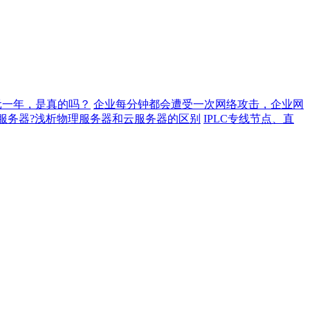
元一年，是真的吗？
企业每分钟都会遭受一次网络攻击，企业网
服务器?浅析物理服务器和云服务器的区别
IPLC专线节点、直