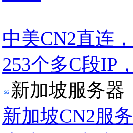
中美CN2直连
253个多C段IP
新加坡服务器
新加坡CN2服