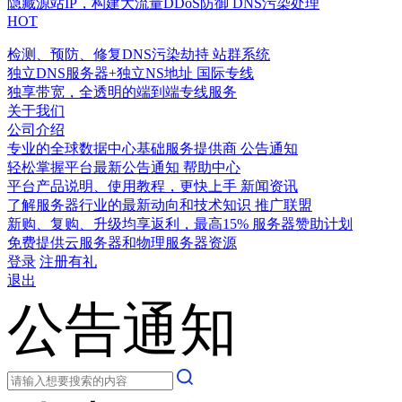
隐藏源站IP，构建大流量DDoS防御
DNS污染处理
HOT
检测、预防、修复DNS污染劫持
站群系统
独立DNS服务器+独立NS地址
国际专线
独享带宽，全透明的端到端专线服务
关于我们
公司介绍
专业的全球数据中心基础服务提供商
公告通知
轻松掌握平台最新公告通知
帮助中心
平台产品说明、使用教程，更快上手
新闻资讯
了解服务器行业的最新动向和技术知识
推广联盟
新购、复购、升级均享返利，最高15%
服务器赞助计划
免费提供云服务器和物理服务器资源
登录
注册有礼
退出
公告通知