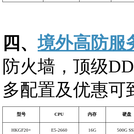
四、
境外高防服
防火墙，顶级
D
多配置及优惠可
型号
CPU
内存
硬盘
HKGF20+
E5-2660
16G
500G S