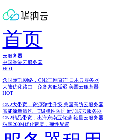
首页
云服务器
中国香港云服务器
HOT
含国际T1网络，CN2三网直连
日本云服务器
大陆优化路由，免备案低延迟
美国云服务器
HOT
CN2大带宽，资源弹性升级
美国高防云服务器
智能流量清洗，T级弹性防护
新加坡云服务器
CN2精品带宽，出海东南亚优选
轻量云服务器
独享200M优化带宽，弹性配置