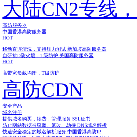
大陆CN2专线
高防服务器
中国香港高防服务器
HOT
移动直连清洗，支持压力测试
新加坡高防服务器
自研抗D防火墙，T级防护
美国高防服务器
HOT
高带宽负载均衡，T级防护
高防CDN
安全产品
域名注册
提供域名购买，续费，管理服务
SSL证书
防止网站数据被窃取、篡改、劫持
DNS域名解析
快速安全稳定的域名解析服务
中国香港高防IP