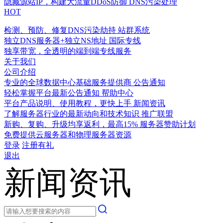
隐藏源站IP，构建大流量DDoS防御
DNS污染处理
HOT
检测、预防、修复DNS污染劫持
站群系统
独立DNS服务器+独立NS地址
国际专线
独享带宽，全透明的端到端专线服务
关于我们
公司介绍
专业的全球数据中心基础服务提供商
公告通知
轻松掌握平台最新公告通知
帮助中心
平台产品说明、使用教程，更快上手
新闻资讯
了解服务器行业的最新动向和技术知识
推广联盟
新购、复购、升级均享返利，最高15%
服务器赞助计划
免费提供云服务器和物理服务器资源
登录
注册有礼
退出
新闻资讯