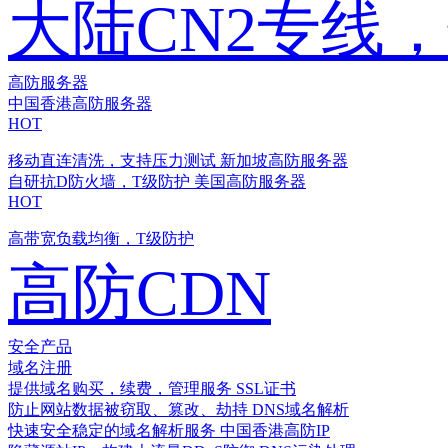
大陆CN2专线
高防服务器
中国香港高防服务器
HOT
移动直连清洗，支持压力测试
新加坡高防服务器
自研抗D防火墙，T级防护
美国高防服务器
HOT
高带宽负载均衡，T级防护
高防CDN
安全产品
域名注册
提供域名购买，续费，管理服务
SSL证书
防止网站数据被窃取、篡改、劫持
DNS域名解析
快速安全稳定的域名解析服务
中国香港高防IP