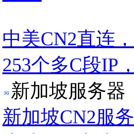
中美CN2直连
253个多C段IP
新加坡服务器
新加坡CN2服