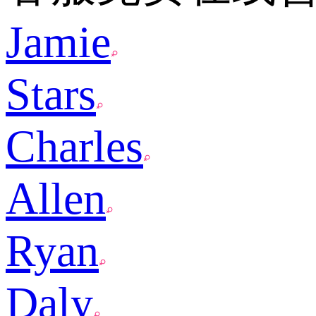
Jamie
Stars
Charles
Allen
Ryan
Daly