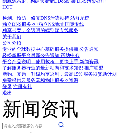
隐藏源站IP，构建大流量DDoS防御
DNS污染处理
HOT
检测、预防、修复DNS污染劫持
站群系统
独立DNS服务器+独立NS地址
国际专线
独享带宽，全透明的端到端专线服务
关于我们
公司介绍
专业的全球数据中心基础服务提供商
公告通知
轻松掌握平台最新公告通知
帮助中心
平台产品说明、使用教程，更快上手
新闻资讯
了解服务器行业的最新动向和技术知识
推广联盟
新购、复购、升级均享返利，最高15%
服务器赞助计划
免费提供云服务器和物理服务器资源
登录
注册有礼
退出
新闻资讯