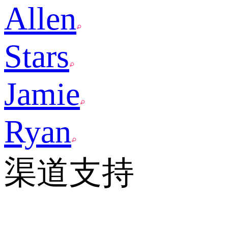
Allen
Stars
Jamie
Ryan
渠道支持