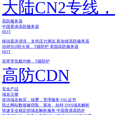
大陆CN2专线
高防服务器
中国香港高防服务器
HOT
移动直连清洗，支持压力测试
新加坡高防服务器
自研抗D防火墙，T级防护
美国高防服务器
HOT
高带宽负载均衡，T级防护
高防CDN
安全产品
域名注册
提供域名购买，续费，管理服务
SSL证书
防止网站数据被窃取、篡改、劫持
DNS域名解析
快速安全稳定的域名解析服务
中国香港高防IP