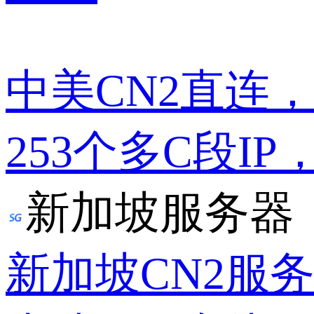
中美CN2直连
253个多C段IP
新加坡服务器
新加坡CN2服