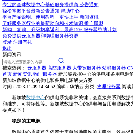
专业的全球数据中心基础服务提供商
公告通知
轻松掌握平台最新公告通知
帮助中心
平台产品说明、使用教程，更快上手
新闻资讯
了解服务器行业的最新动向和技术知识
推广联盟
新购、复购、升级均享返利，最高15%
服务器赞助计划
免费提供云服务器和物理服务器资源
登录
注册有礼
退出
新闻资讯
搜索热词：
云服务器
高防服务器
大带宽服务器
站群服务器
C
首页
新闻资讯
物理服务器
新加坡数据中心的供电和备用电源
新加坡数据中心的供电和备用电源解决方案
时间 : 2023-11-09 14:34:52
编辑 : 华纳云
分类 :
物理服务器
阅读量 
新加坡
数据中心
的供电系统非常关键，会直接关系到数据
和维护、可持续性等。新加坡数据中心的供电与备用电源解决
要点如下！
稳定的主电源
数据中心通常首先依赖于来自当地电网的主电源。这要求