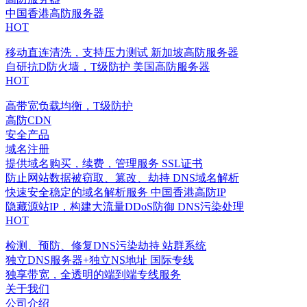
中国香港高防服务器
HOT
移动直连清洗，支持压力测试
新加坡高防服务器
自研抗D防火墙，T级防护
美国高防服务器
HOT
高带宽负载均衡，T级防护
高防CDN
安全产品
域名注册
提供域名购买，续费，管理服务
SSL证书
防止网站数据被窃取、篡改、劫持
DNS域名解析
快速安全稳定的域名解析服务
中国香港高防IP
隐藏源站IP，构建大流量DDoS防御
DNS污染处理
HOT
检测、预防、修复DNS污染劫持
站群系统
独立DNS服务器+独立NS地址
国际专线
独享带宽，全透明的端到端专线服务
关于我们
公司介绍