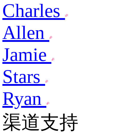
Charles
Allen
Jamie
Stars
Ryan
渠道支持