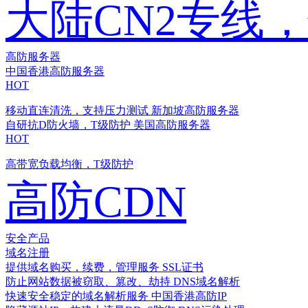
大陆CN2专线
高防服务器
中国香港高防服务器
HOT
移动直连清洗，支持压力测试
新加坡高防服务器
自研抗D防火墙，T级防护
美国高防服务器
HOT
高带宽负载均衡，T级防护
高防CDN
安全产品
域名注册
提供域名购买，续费，管理服务
SSL证书
防止网站数据被窃取、篡改、劫持
DNS域名解析
快速安全稳定的域名解析服务
中国香港高防IP