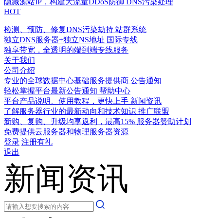
隐藏源站IP，构建大流量DDoS防御
DNS污染处理
HOT
检测、预防、修复DNS污染劫持
站群系统
独立DNS服务器+独立NS地址
国际专线
独享带宽，全透明的端到端专线服务
关于我们
公司介绍
专业的全球数据中心基础服务提供商
公告通知
轻松掌握平台最新公告通知
帮助中心
平台产品说明、使用教程，更快上手
新闻资讯
了解服务器行业的最新动向和技术知识
推广联盟
新购、复购、升级均享返利，最高15%
服务器赞助计划
免费提供云服务器和物理服务器资源
登录
注册有礼
退出
新闻资讯