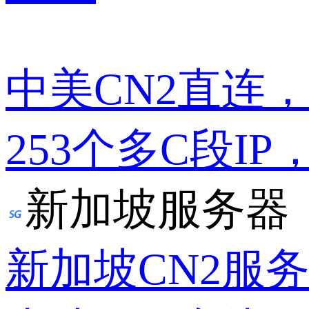
中美CN2直连
253个多C段IP
新加坡服务器
新加坡CN2服