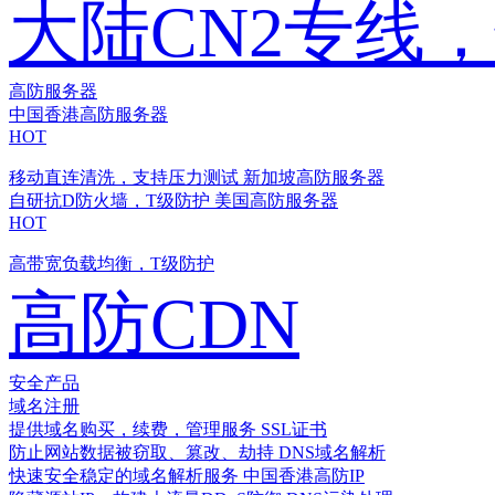
大陆CN2专线
高防服务器
中国香港高防服务器
HOT
移动直连清洗，支持压力测试
新加坡高防服务器
自研抗D防火墙，T级防护
美国高防服务器
HOT
高带宽负载均衡，T级防护
高防CDN
安全产品
域名注册
提供域名购买，续费，管理服务
SSL证书
防止网站数据被窃取、篡改、劫持
DNS域名解析
快速安全稳定的域名解析服务
中国香港高防IP