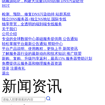
隐藏源站IP，构建大流量DDoS防御
DNS污染处理
HOT
检测、预防、修复DNS污染劫持
站群系统
独立DNS服务器+独立NS地址
国际专线
独享带宽，全透明的端到端专线服务
关于我们
公司介绍
专业的全球数据中心基础服务提供商
公告通知
轻松掌握平台最新公告通知
帮助中心
平台产品说明、使用教程，更快上手
新闻资讯
了解服务器行业的最新动向和技术知识
推广联盟
新购、复购、升级均享返利，最高15%
服务器赞助计划
免费提供云服务器和物理服务器资源
登录
注册有礼
退出
新闻资讯