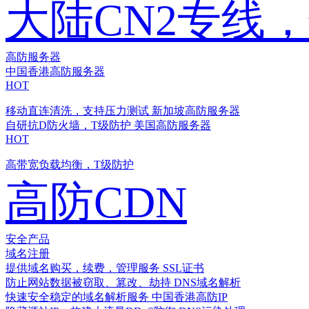
大陆CN2专线
高防服务器
中国香港高防服务器
HOT
移动直连清洗，支持压力测试
新加坡高防服务器
自研抗D防火墙，T级防护
美国高防服务器
HOT
高带宽负载均衡，T级防护
高防CDN
安全产品
域名注册
提供域名购买，续费，管理服务
SSL证书
防止网站数据被窃取、篡改、劫持
DNS域名解析
快速安全稳定的域名解析服务
中国香港高防IP