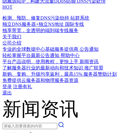
隐藏源站IP，构建大流量DDoS防御
DNS污染处理
HOT
检测、预防、修复DNS污染劫持
站群系统
独立DNS服务器+独立NS地址
国际专线
独享带宽，全透明的端到端专线服务
关于我们
公司介绍
专业的全球数据中心基础服务提供商
公告通知
轻松掌握平台最新公告通知
帮助中心
平台产品说明、使用教程，更快上手
新闻资讯
了解服务器行业的最新动向和技术知识
推广联盟
新购、复购、升级均享返利，最高15%
服务器赞助计划
免费提供云服务器和物理服务器资源
登录
注册有礼
退出
新闻资讯