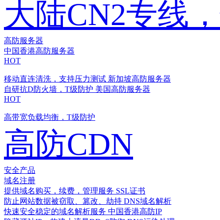
大陆CN2专线
高防服务器
中国香港高防服务器
HOT
移动直连清洗，支持压力测试
新加坡高防服务器
自研抗D防火墙，T级防护
美国高防服务器
HOT
高带宽负载均衡，T级防护
高防CDN
安全产品
域名注册
提供域名购买，续费，管理服务
SSL证书
防止网站数据被窃取、篡改、劫持
DNS域名解析
快速安全稳定的域名解析服务
中国香港高防IP