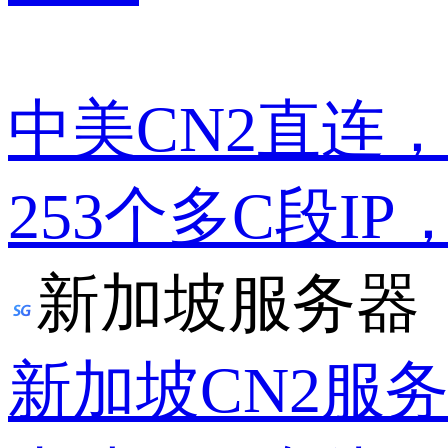
中美CN2直连
253个多C段IP
新加坡服务器
新加坡CN2服