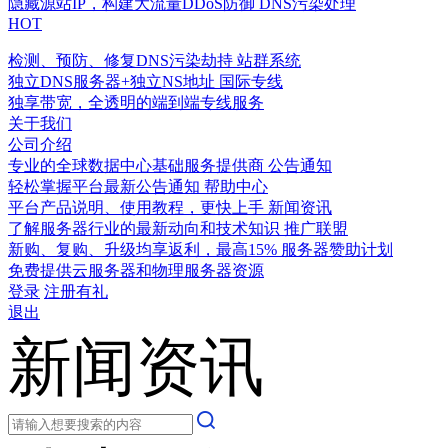
隐藏源站IP，构建大流量DDoS防御
DNS污染处理
HOT
检测、预防、修复DNS污染劫持
站群系统
独立DNS服务器+独立NS地址
国际专线
独享带宽，全透明的端到端专线服务
关于我们
公司介绍
专业的全球数据中心基础服务提供商
公告通知
轻松掌握平台最新公告通知
帮助中心
平台产品说明、使用教程，更快上手
新闻资讯
了解服务器行业的最新动向和技术知识
推广联盟
新购、复购、升级均享返利，最高15%
服务器赞助计划
免费提供云服务器和物理服务器资源
登录
注册有礼
退出
新闻资讯