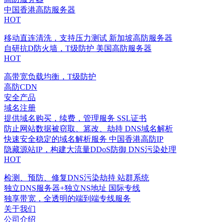
中国香港高防服务器
HOT
移动直连清洗，支持压力测试
新加坡高防服务器
自研抗D防火墙，T级防护
美国高防服务器
HOT
高带宽负载均衡，T级防护
高防CDN
安全产品
域名注册
提供域名购买，续费，管理服务
SSL证书
防止网站数据被窃取、篡改、劫持
DNS域名解析
快速安全稳定的域名解析服务
中国香港高防IP
隐藏源站IP，构建大流量DDoS防御
DNS污染处理
HOT
检测、预防、修复DNS污染劫持
站群系统
独立DNS服务器+独立NS地址
国际专线
独享带宽，全透明的端到端专线服务
关于我们
公司介绍