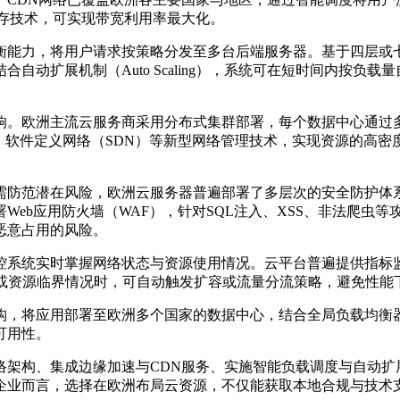
存技术，可实现带宽利用率最大化。
衡能力，将用户请求按策略分发至多台后端服务器。基于四层或
结合自动扩展机制（
Auto Scaling
），系统可在短时间内按负载量
响。欧洲主流云服务商采用分布式集群部署，每个数据中心通过
、软件定义网络（
SDN
）等新型网络管理技术，实现资源的高密
需防范潜在风险，欧洲云服务器普遍部署了多层次的安全防护体
署
Web
应用防火墙（
WAF
），针对
SQL
注入、
XSS
、非法爬虫等
恶意占用的风险。
控系统实时掌握网络状态与资源使用情况。云平台普遍提供指标
或资源临界情况时，可自动触发扩容或流量分流策略，避免性能
构，将应用部署至欧洲多个国家的数据中心，结合全局负载均衡
可用性。
络架构、集成边缘加速与
CDN
服务、实施智能负载调度与自动扩
企业而言，选择在欧洲布局云资源，不仅能获取本地合规与技术