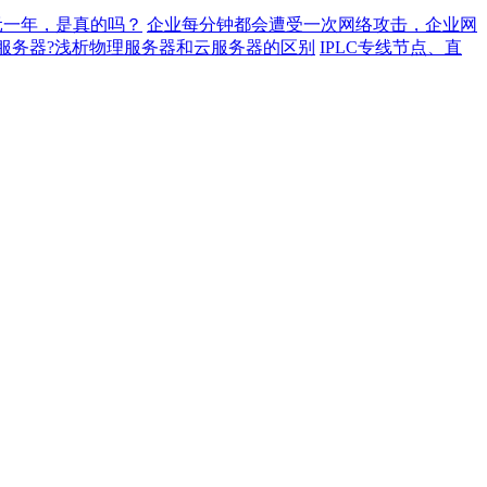
元一年，是真的吗？
企业每分钟都会遭受一次网络攻击，企业网
服务器?浅析物理服务器和云服务器的区别
IPLC专线节点、直