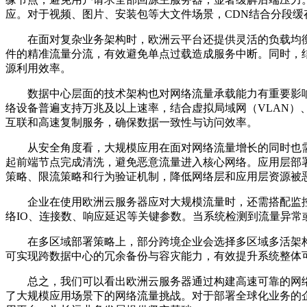
应。对于视频、图片、安装包等大文件场景，
CDN
结合分段缓
在面对复杂业务架构时，欧洲云平台还提供灵活的负载均
件的精准流量分流，有效避免单点过载造成服务中断。同时，
源利用效率。
数据中心层面的技术架构也对网络流量承载能力有重要影
络设备普遍支持万兆及以上速率，结合虚拟局域网（
VLAN
）
互联和高速复制服务，确保数据一致性与访问效率。
从安全角度看，大规模应用在面对网络流量增长的同时也
起前端节点完成清洗，避免恶意流量进入核心网络。应用层部
策略、限流策略和行为验证机制，降低网络层和应用层资源被
企业在使用欧洲云服务器应对大规模流量时，还需搭配监
络
IO
、连接数、响应延迟等关键参数。当系统检测到流量异常
在多区域部署策略上，部分跨境企业会选择多区域多活架
可实现跨数据中心的冗余备份与容灾能力，有效提升系统整体
总之，我们可以看出欧洲云服务器通过构建高速可靠的网
了大规模应用场景下的网络流量挑战。对于部署全球化业务的