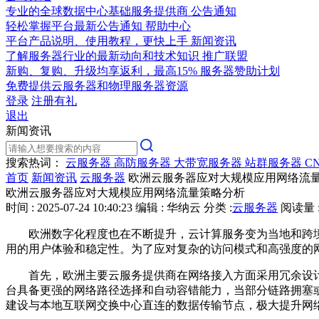
专业的全球数据中心基础服务提供商
公告通知
轻松掌握平台最新公告通知
帮助中心
平台产品说明、使用教程，更快上手
新闻资讯
了解服务器行业的最新动向和技术知识
推广联盟
新购、复购、升级均享返利，最高15%
服务器赞助计划
免费提供云服务器和物理服务器资源
登录
注册有礼
退出
新闻资讯
搜索热词：
云服务器
高防服务器
大带宽服务器
站群服务器
C
首页
新闻资讯
云服务器
欧洲云服务器应对大规模应用网络流
欧洲云服务器应对大规模应用网络流量策略分析
时间 : 2025-07-24 10:40:23
编辑 : 华纳云
分类 :
云服务器
阅读量 :
欧洲数字化程度也在不断提升，云计算服务变为当地和跨
用的用户体验和稳定性。为了应对复杂的访问模式和高强度的
首先，欧洲主要云服务提供商在网络接入方面采用冗余设
台具备更强的网络路径选择和自动容错能力，当部分链路拥塞
建设与本地互联网交换中心直连的数据传输节点，极大提升网