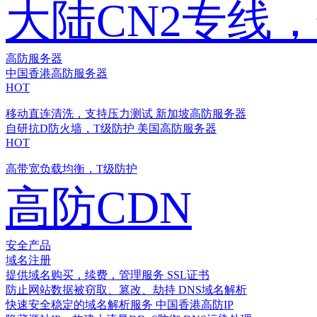
大陆CN2专线
高防服务器
中国香港高防服务器
HOT
移动直连清洗，支持压力测试
新加坡高防服务器
自研抗D防火墙，T级防护
美国高防服务器
HOT
高带宽负载均衡，T级防护
高防CDN
安全产品
域名注册
提供域名购买，续费，管理服务
SSL证书
防止网站数据被窃取、篡改、劫持
DNS域名解析
快速安全稳定的域名解析服务
中国香港高防IP