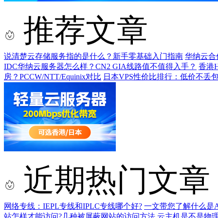
推荐文章
说清楚云存储服务指的是什么？新手零基础入门指南
华纳云合
IDC华纳云服务器怎么样？CN2 GIA线路值不值得入手？
香港H
房？PCCW/NTT/Equinix对比
日本VPS性价比排行：低价不丢
近期热门文章
网络专线：IEPL专线和IPLC专线哪个好?
一文带您了解什么是AS9
站怎样才能访问?几种被屏蔽网站的访问方法
云主机是不是物