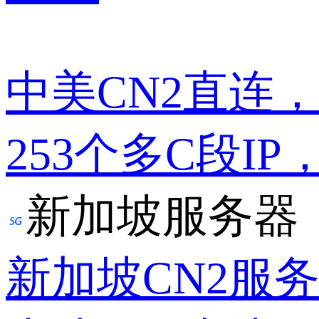
中美CN2直连
253个多C段IP
新加坡服务器
新加坡CN2服