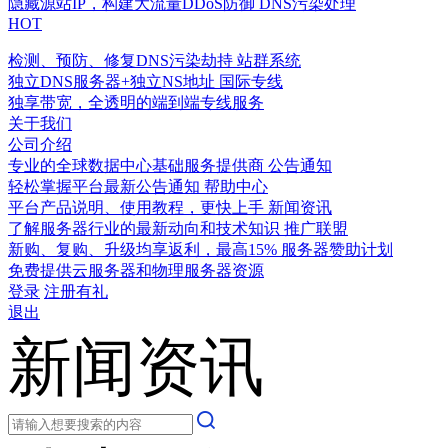
隐藏源站IP，构建大流量DDoS防御
DNS污染处理
HOT
检测、预防、修复DNS污染劫持
站群系统
独立DNS服务器+独立NS地址
国际专线
独享带宽，全透明的端到端专线服务
关于我们
公司介绍
专业的全球数据中心基础服务提供商
公告通知
轻松掌握平台最新公告通知
帮助中心
平台产品说明、使用教程，更快上手
新闻资讯
了解服务器行业的最新动向和技术知识
推广联盟
新购、复购、升级均享返利，最高15%
服务器赞助计划
免费提供云服务器和物理服务器资源
登录
注册有礼
退出
新闻资讯