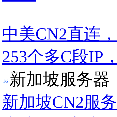
中美CN2直连
253个多C段IP
新加坡服务器
新加坡CN2服