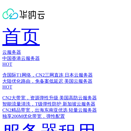
首页
云服务器
中国香港云服务器
HOT
含国际T1网络，CN2三网直连
日本云服务器
大陆优化路由，免备案低延迟
美国云服务器
HOT
CN2大带宽，资源弹性升级
美国高防云服务器
智能流量清洗，T级弹性防护
新加坡云服务器
CN2精品带宽，出海东南亚优选
轻量云服务器
独享200M优化带宽，弹性配置