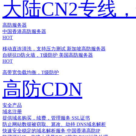
大陆CN2专线
高防服务器
中国香港高防服务器
HOT
移动直连清洗，支持压力测试
新加坡高防服务器
自研抗D防火墙，T级防护
美国高防服务器
HOT
高带宽负载均衡，T级防护
高防CDN
安全产品
域名注册
提供域名购买，续费，管理服务
SSL证书
防止网站数据被窃取、篡改、劫持
DNS域名解析
快速安全稳定的域名解析服务
中国香港高防IP