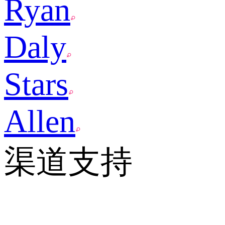
Ryan
Daly
Stars
Allen
渠道支持