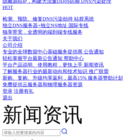
隐藏源站IP，构建大流量DDoS防御
DNS污染处理
HOT
检测、预防、修复DNS污染劫持
站群系统
独立DNS服务器+独立NS地址
国际专线
独享带宽，全透明的端到端专线服务
关于我们
公司介绍
专业的全球数据中心基础服务提供商
公告通知
轻松掌握平台最新公告通知
帮助中心
平台产品说明、使用教程，更快上手
新闻资讯
了解服务器行业的最新动向和技术知识
推广联盟
新购、复购、升级均享返利，最高15%
服务器赞助计划
免费提供云服务器和物理服务器资源
登录
注册有礼
退出
新闻资讯