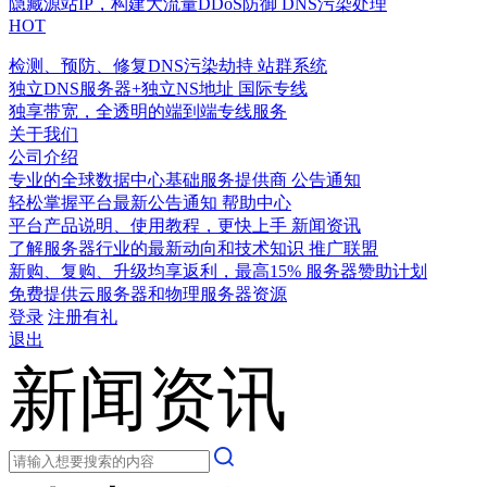
隐藏源站IP，构建大流量DDoS防御
DNS污染处理
HOT
检测、预防、修复DNS污染劫持
站群系统
独立DNS服务器+独立NS地址
国际专线
独享带宽，全透明的端到端专线服务
关于我们
公司介绍
专业的全球数据中心基础服务提供商
公告通知
轻松掌握平台最新公告通知
帮助中心
平台产品说明、使用教程，更快上手
新闻资讯
了解服务器行业的最新动向和技术知识
推广联盟
新购、复购、升级均享返利，最高15%
服务器赞助计划
免费提供云服务器和物理服务器资源
登录
注册有礼
退出
新闻资讯