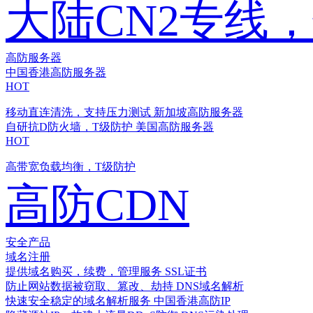
大陆CN2专线
高防服务器
中国香港高防服务器
HOT
移动直连清洗，支持压力测试
新加坡高防服务器
自研抗D防火墙，T级防护
美国高防服务器
HOT
高带宽负载均衡，T级防护
高防CDN
安全产品
域名注册
提供域名购买，续费，管理服务
SSL证书
防止网站数据被窃取、篡改、劫持
DNS域名解析
快速安全稳定的域名解析服务
中国香港高防IP