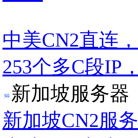
中美CN2直连
253个多C段IP
新加坡服务器
新加坡CN2服