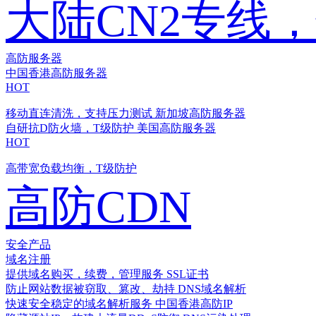
大陆CN2专线
高防服务器
中国香港高防服务器
HOT
移动直连清洗，支持压力测试
新加坡高防服务器
自研抗D防火墙，T级防护
美国高防服务器
HOT
高带宽负载均衡，T级防护
高防CDN
安全产品
域名注册
提供域名购买，续费，管理服务
SSL证书
防止网站数据被窃取、篡改、劫持
DNS域名解析
快速安全稳定的域名解析服务
中国香港高防IP