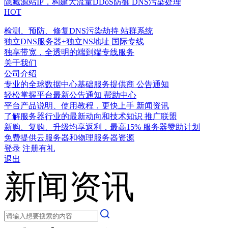
隐藏源站IP，构建大流量DDoS防御
DNS污染处理
HOT
检测、预防、修复DNS污染劫持
站群系统
独立DNS服务器+独立NS地址
国际专线
独享带宽，全透明的端到端专线服务
关于我们
公司介绍
专业的全球数据中心基础服务提供商
公告通知
轻松掌握平台最新公告通知
帮助中心
平台产品说明、使用教程，更快上手
新闻资讯
了解服务器行业的最新动向和技术知识
推广联盟
新购、复购、升级均享返利，最高15%
服务器赞助计划
免费提供云服务器和物理服务器资源
登录
注册有礼
退出
新闻资讯