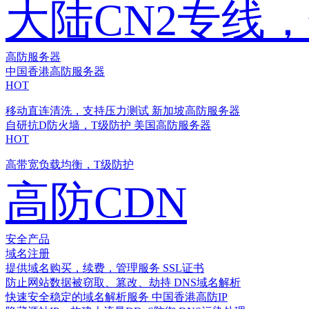
大陆CN2专线
高防服务器
中国香港高防服务器
HOT
移动直连清洗，支持压力测试
新加坡高防服务器
自研抗D防火墙，T级防护
美国高防服务器
HOT
高带宽负载均衡，T级防护
高防CDN
安全产品
域名注册
提供域名购买，续费，管理服务
SSL证书
防止网站数据被窃取、篡改、劫持
DNS域名解析
快速安全稳定的域名解析服务
中国香港高防IP