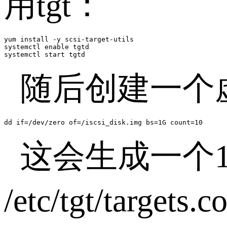
用
tgt
：
yum install -y scsi-target-utils

systemctl enable tgtd

systemctl start tgtd
随后创建一个
dd if=/dev/zero of=/iscsi_disk.img bs=1G count=10
这会生成一个
/etc/tgt/targets.c