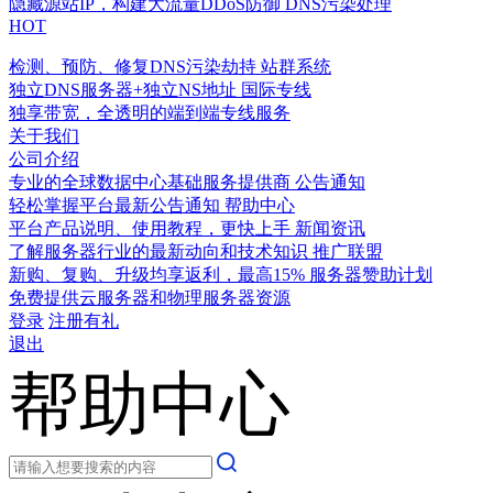
隐藏源站IP，构建大流量DDoS防御
DNS污染处理
HOT
检测、预防、修复DNS污染劫持
站群系统
独立DNS服务器+独立NS地址
国际专线
独享带宽，全透明的端到端专线服务
关于我们
公司介绍
专业的全球数据中心基础服务提供商
公告通知
轻松掌握平台最新公告通知
帮助中心
平台产品说明、使用教程，更快上手
新闻资讯
了解服务器行业的最新动向和技术知识
推广联盟
新购、复购、升级均享返利，最高15%
服务器赞助计划
免费提供云服务器和物理服务器资源
登录
注册有礼
退出
帮助中心