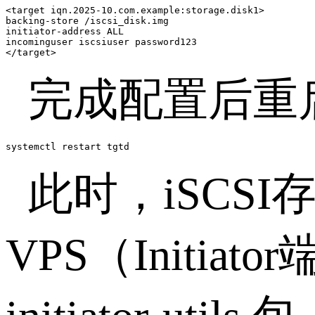
<target iqn.2025-10.com.example:storage.disk1>

backing-store /iscsi_disk.img

initiator-address ALL

incominguser iscsiuser password123

</target>
完成配置后重
systemctl restart tgtd
此时，
iSCSI
VPS
（
Initiator