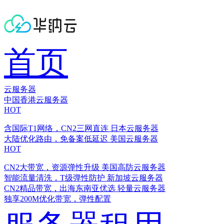
首页
云服务器
中国香港云服务器
HOT
含国际T1网络，CN2三网直连
日本云服务器
大陆优化路由，免备案低延迟
美国云服务器
HOT
CN2大带宽，资源弹性升级
美国高防云服务器
智能流量清洗，T级弹性防护
新加坡云服务器
CN2精品带宽，出海东南亚优选
轻量云服务器
独享200M优化带宽，弹性配置