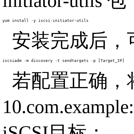
initiator-utils
包
yum install -y iscsi-initiator-utils
安装完成后，
iscsiadm -m discovery -t sendtargets -p [Target_IP]
若配置正确，
10.com.example:
iSCSI
目标：