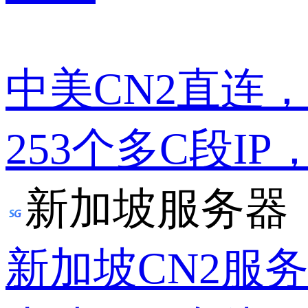
中美CN2直连
253个多C段IP
新加坡服务器
新加坡CN2服