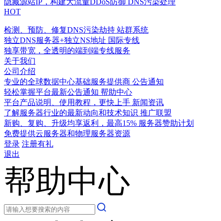
隐藏源站IP，构建大流量DDoS防御
DNS污染处理
HOT
检测、预防、修复DNS污染劫持
站群系统
独立DNS服务器+独立NS地址
国际专线
独享带宽，全透明的端到端专线服务
关于我们
公司介绍
专业的全球数据中心基础服务提供商
公告通知
轻松掌握平台最新公告通知
帮助中心
平台产品说明、使用教程，更快上手
新闻资讯
了解服务器行业的最新动向和技术知识
推广联盟
新购、复购、升级均享返利，最高15%
服务器赞助计划
免费提供云服务器和物理服务器资源
登录
注册有礼
退出
帮助中心