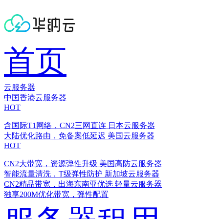
首页
云服务器
中国香港云服务器
HOT
含国际T1网络，CN2三网直连
日本云服务器
大陆优化路由，免备案低延迟
美国云服务器
HOT
CN2大带宽，资源弹性升级
美国高防云服务器
智能流量清洗，T级弹性防护
新加坡云服务器
CN2精品带宽，出海东南亚优选
轻量云服务器
独享200M优化带宽，弹性配置