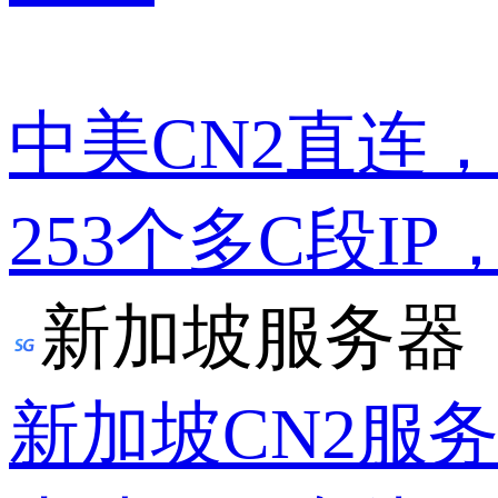
中美CN2直连
253个多C段IP
新加坡服务器
新加坡CN2服