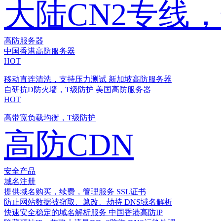
大陆CN2专线
高防服务器
中国香港高防服务器
HOT
移动直连清洗，支持压力测试
新加坡高防服务器
自研抗D防火墙，T级防护
美国高防服务器
HOT
高带宽负载均衡，T级防护
高防CDN
安全产品
域名注册
提供域名购买，续费，管理服务
SSL证书
防止网站数据被窃取、篡改、劫持
DNS域名解析
快速安全稳定的域名解析服务
中国香港高防IP