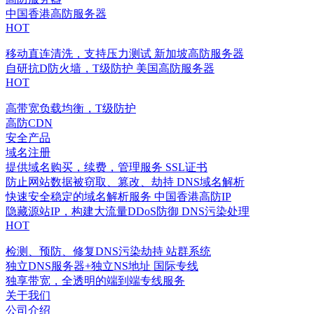
中国香港高防服务器
HOT
移动直连清洗，支持压力测试
新加坡高防服务器
自研抗D防火墙，T级防护
美国高防服务器
HOT
高带宽负载均衡，T级防护
高防CDN
安全产品
域名注册
提供域名购买，续费，管理服务
SSL证书
防止网站数据被窃取、篡改、劫持
DNS域名解析
快速安全稳定的域名解析服务
中国香港高防IP
隐藏源站IP，构建大流量DDoS防御
DNS污染处理
HOT
检测、预防、修复DNS污染劫持
站群系统
独立DNS服务器+独立NS地址
国际专线
独享带宽，全透明的端到端专线服务
关于我们
公司介绍