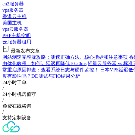
cn2服务器
vps服务器
香港云主机
美国主机
vps云服务器
PHP主机空间
云服务器租用
最新发布文章
网站测速完整版攻略：测速正确方法、核心指标和注意事项
香
由优化教程：如何让延迟再降低10-20ms
轻量云服务器 vs 
常重启原因排查：查看系统日志与硬件监控！
日本VPS延迟低
度有影响吗？DD测试与FIO结果分析
24小时工单
/
24小时机房值守
/
免费在线咨询
/
支持定制设备