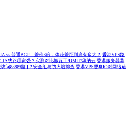
GIA vs 普通BGP：差价3倍，体验差距到底有多大？
香港VPS路
2 GIA线路哪家强？实测对比搬瓦工/DMIT/华纳云
香港服务器异
访问8888端口？安全组与防火墙排查
香港VPS硬盘IO对网络速