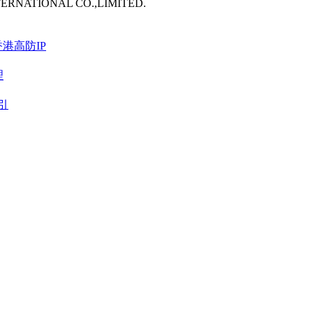
TERNATIONAL CO.,LIMITED.
港高防IP
理
引