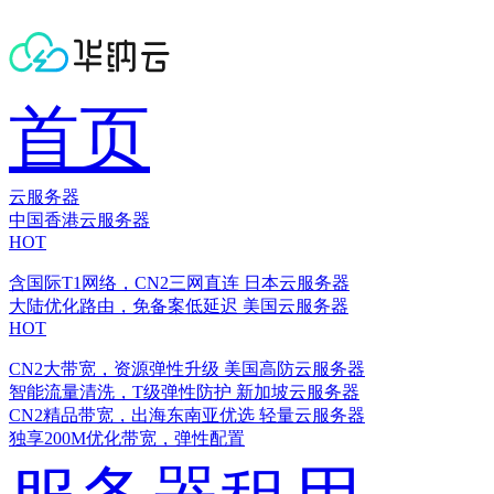
首页
云服务器
中国香港云服务器
HOT
含国际T1网络，CN2三网直连
日本云服务器
大陆优化路由，免备案低延迟
美国云服务器
HOT
CN2大带宽，资源弹性升级
美国高防云服务器
智能流量清洗，T级弹性防护
新加坡云服务器
CN2精品带宽，出海东南亚优选
轻量云服务器
独享200M优化带宽，弹性配置