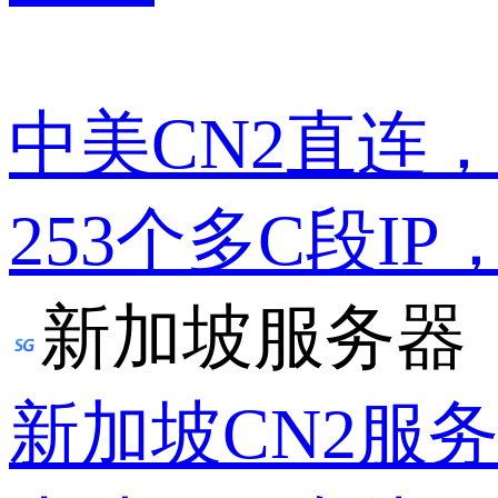
中美CN2直连
253个多C段IP
新加坡服务器
新加坡CN2服