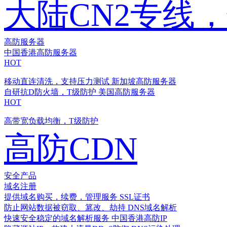
大陆CN2专线
高防服务器
中国香港高防服务器
HOT
移动直连清洗，支持压力测试
新加坡高防服务器
自研抗D防火墙，T级防护
美国高防服务器
HOT
高带宽负载均衡，T级防护
高防CDN
安全产品
域名注册
提供域名购买，续费，管理服务
SSL证书
防止网站数据被窃取、篡改、劫持
DNS域名解析
快速安全稳定的域名解析服务
中国香港高防IP