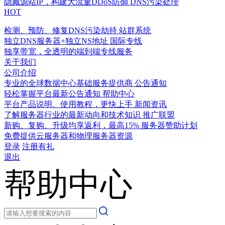
隐藏源站IP，构建大流量DDoS防御
DNS污染处理
HOT
检测、预防、修复DNS污染劫持
站群系统
独立DNS服务器+独立NS地址
国际专线
独享带宽，全透明的端到端专线服务
关于我们
公司介绍
专业的全球数据中心基础服务提供商
公告通知
轻松掌握平台最新公告通知
帮助中心
平台产品说明、使用教程，更快上手
新闻资讯
了解服务器行业的最新动向和技术知识
推广联盟
新购、复购、升级均享返利，最高15%
服务器赞助计划
免费提供云服务器和物理服务器资源
登录
注册有礼
退出
帮助中心