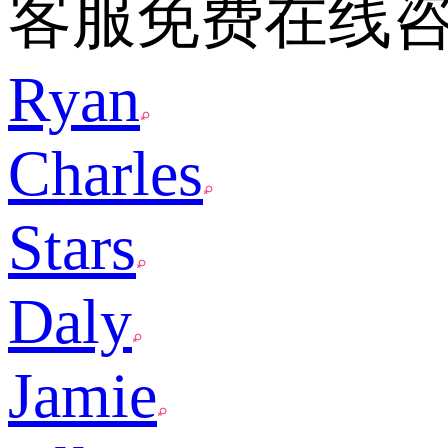
客服免费在线
Ryan
Charles
Stars
Daly
Jamie