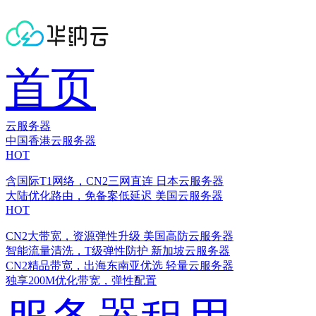
首页
云服务器
中国香港云服务器
HOT
含国际T1网络，CN2三网直连
日本云服务器
大陆优化路由，免备案低延迟
美国云服务器
HOT
CN2大带宽，资源弹性升级
美国高防云服务器
智能流量清洗，T级弹性防护
新加坡云服务器
CN2精品带宽，出海东南亚优选
轻量云服务器
独享200M优化带宽，弹性配置