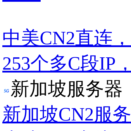
中美CN2直连
253个多C段IP
新加坡服务器
新加坡CN2服