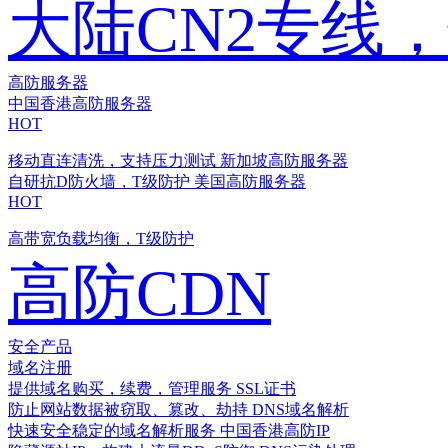
大陆CN2专线
高防服务器
中国香港高防服务器
HOT
移动直连清洗，支持压力测试
新加坡高防服务器
自研抗D防火墙，T级防护
美国高防服务器
HOT
高带宽负载均衡，T级防护
高防CDN
安全产品
域名注册
提供域名购买，续费，管理服务
SSL证书
防止网站数据被窃取、篡改、劫持
DNS域名解析
快速安全稳定的域名解析服务
中国香港高防IP