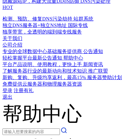
隐藏源站IP，构建大流量DDoS防御
DNS污染处理
HOT
检测、预防、修复DNS污染劫持
站群系统
独立DNS服务器+独立NS地址
国际专线
独享带宽，全透明的端到端专线服务
关于我们
公司介绍
专业的全球数据中心基础服务提供商
公告通知
轻松掌握平台最新公告通知
帮助中心
平台产品说明、使用教程，更快上手
新闻资讯
了解服务器行业的最新动向和技术知识
推广联盟
新购、复购、升级均享返利，最高15%
服务器赞助计划
免费提供云服务器和物理服务器资源
登录
注册有礼
退出
帮助中心