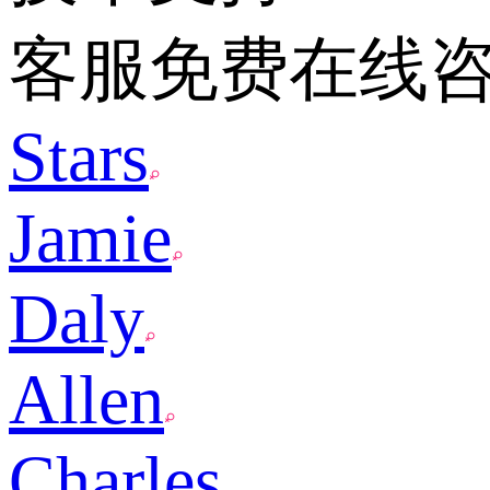
客服免费在线
Stars
Jamie
Daly
Allen
Charles