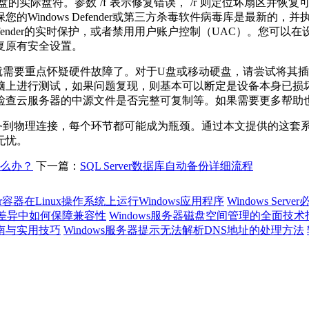
盘的实际盘符。参数
`/f`
表示修复错误，
`/r`
则定位坏扇区并恢复
保您的
Windows Defender
或第三方杀毒软件病毒库是最新的，并
ender
的实时保护，或者禁用用户账户控制（
UAC
）。您可以在
复原有安全设置。
就需要重点怀疑硬件故障了。对于
U
盘或移动硬盘，请尝试将其插
脑上进行测试，如果问题复现，则基本可以断定是设备本身已损
检查云服务器的中源文件是否完整可复制等。如果需要更多帮助
务到物理连接，每个环节都可能成为瓶颈。通过本文提供的这套
无忧。
怎么办？
下一篇：
SQL Server数据库自动备份详细流程
er容器在Linux操作系统上运行Windows应用程序
Windows Se
ows差异中如何保障兼容性
Windows服务器磁盘空间管理的全面技术
指南与实用技巧
Windows服务器提示无法解析DNS地址的处理方法