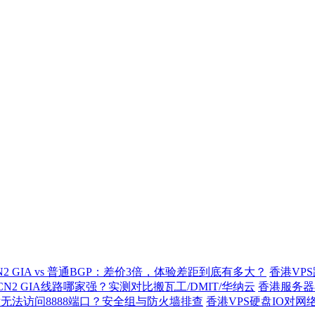
N2 GIA vs 普通BGP：差价3倍，体验差距到底有多大？
香港VP
CN2 GIA线路哪家强？实测对比搬瓦工/DMIT/华纳云
香港服务器
无法访问8888端口？安全组与防火墙排查
香港VPS硬盘IO对网