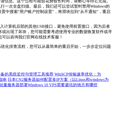
可读信息。这个过程可能会花费较长时间，请耐心等待它完成。
执行一次全盘扫描。最后，我们还可以尝试暂时禁用
Windows
的
设置中搜索
“
用户账户控制设置
”
，将滑块拉到
“
从不通知
”
，重启
入计算机后部的其他
USB
接口，避免使用前置接口，因为后者
坏或出现了坏块，您可能需要考虑使用专业的数据恢复软件或寻
也可以咨询我们官网在线技术客服！
系统化排查流程，您可以从最简单的重启开始，一步步定位问题
rver必备的系统监控与管理工具推荐
WinSCP传输速率优化：为
指南
日本CN2服务器如何配置多IP方案（以Linux和windows为
轻量服务器部署Windows 10 VPS需要避坑的地方有哪些