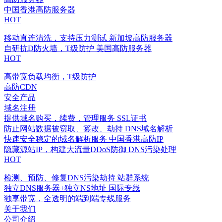
中国香港高防服务器
HOT
移动直连清洗，支持压力测试
新加坡高防服务器
自研抗D防火墙，T级防护
美国高防服务器
HOT
高带宽负载均衡，T级防护
高防CDN
安全产品
域名注册
提供域名购买，续费，管理服务
SSL证书
防止网站数据被窃取、篡改、劫持
DNS域名解析
快速安全稳定的域名解析服务
中国香港高防IP
隐藏源站IP，构建大流量DDoS防御
DNS污染处理
HOT
检测、预防、修复DNS污染劫持
站群系统
独立DNS服务器+独立NS地址
国际专线
独享带宽，全透明的端到端专线服务
关于我们
公司介绍