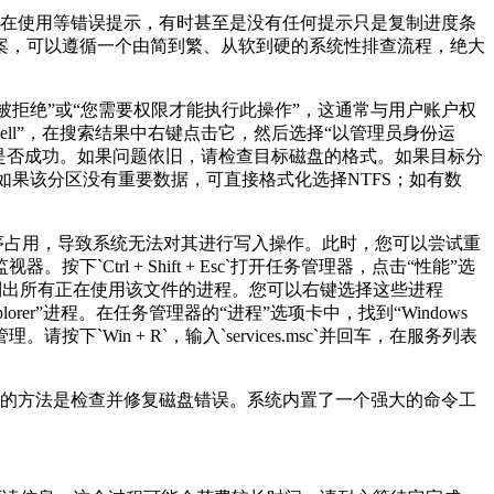
在使用等错误提示，有时甚至是没有任何提示只是复制进度条
案，可以遵循一个由简到繁、从软到硬的系统性排查流程，绝大
被拒绝
”
或
“
您需要权限才能执行此操作
”
，这通常与用户账户权
ll”
，在搜索结果中右键点击它，然后选择
“
以管理员身份运
是否成功。如果问题依旧，请检查目标磁盘的格式。如果目标分
如果该分区没有重要数据，可直接格式化选择
NTFS
；如有数
序占用，导致系统无法对其进行写入操作。此时，您可以尝试重
监视器。按下
`Ctrl + Shift + Esc`
打开任务管理器，点击
“
性能
”
选
列出所有正在使用该文件的进程。您可以右键选择这些进程
lorer”
进程。在任务管理器的
“
进程
”
选项卡中，找到
“Windows
管理。请按下
`Win + R`
，输入
`services.msc`
并回车，在服务列表
的方法是检查并修复磁盘错误。系统内置了一个强大的命令工