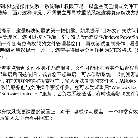
到本地是操作失败，系统弹出权限不足、磁盘空间已满或文件正
故障。面对这样情况，不需要立即寻求重装系统这类复杂解决方
误提示，这是解决问题的第一把钥匙。如果提示
“
目标文件夹访问
源管理器。您可以按下
`Win + S`
，输入
“cmd”
或
“Windows PowerShe
动一个拥有更高权限的文件管理器窗口，再次尝试复制操作，看
到明确的错误提示。此时，您需要将目标分区转换为
NTFS
格式（
符）。
排查重点转向文件本身和系统服务。文件可能正在被某个后台程
果重启后问题依旧，或者您不想重启，可以借助系统自带的资源
卡，在
“
关联的句柄
”
搜索框中，输入无法复制的文件名，系统会
些系统服务也与文件操作密切相关。您可以尝试重启
“Windows Exp
“Software Protection”
服务，它负责系统激活，有时也会影响文件
本身或系统更深层的设置上。对于
U
盘或移动硬盘，一个非常有效
后输入以下命令并回车：