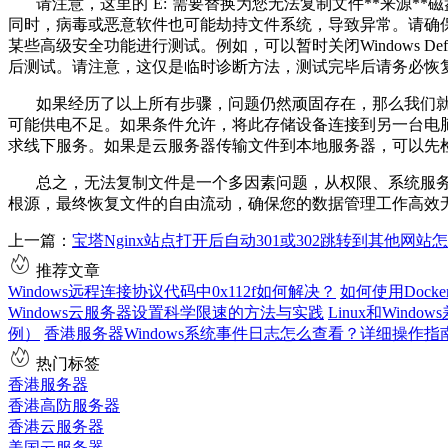
请注意，这里的
`E:`
需要替换为您无法复制文件
**
来源
**
磁
同时，病毒或恶意软件也可能劫持文件系统，导致异常。请确
某些高级安全功能进行测试。例如，可以暂时关闭
Windows Def
后测试。请注意，这仅是临时诊断方法，测试完毕后请务必恢
如果经历了以上所有步骤，问题仍然顽固存在，那么我们
可能供电不足。如果条件允许，将此存储设备连接到另一台电
求线下服务。如果是云服务器传输文件到本地服务器，可以先
总之，无法复制文件是一个多因素问题，从权限、系统服
根源，最终恢复文件的自由流动，确保您的数据管理工作高效
上一篇：
宝塔Nginx站点打开后自动301或302跳转到其他网站
推荐文章
Windows远程连接协议代码中0x112f如何解决？
如何使用Dock
Windows云服务器设置科学限速的方法与实践
Linux和Wind
例）
香港服务器Windows系统事件日志怎么查看？详细操作
热门标签
香港服务器
香港高防服务器
香港云服务器
美国云服务器