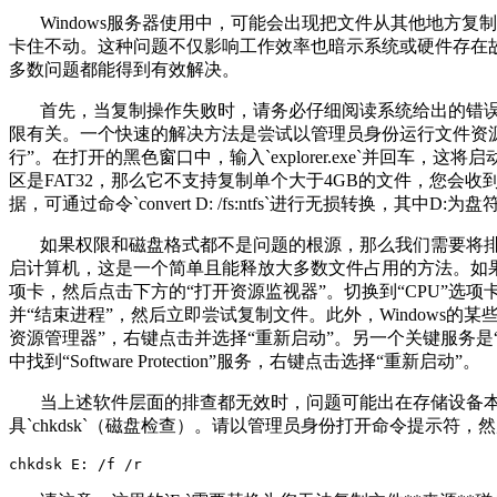
Windows
服务器使用中，可能会出现把文件从其他地方复制
卡住不动。这种问题不仅影响工作效率也暗示系统或硬件存在
多数问题都能得到有效解决。
首先，当复制操作失败时，请务必仔细阅读系统给出的错
限有关。一个快速的解决方法是尝试以管理员身份运行文件资
行
”
。在打开的黑色窗口中，输入
`explorer.exe`
并回车，这将启
区是
FAT32
，那么它不支持复制单个大于
4GB
的文件，您会收
据，可通过命令
`convert D: /fs:ntfs`
进行无损转换，其中
D:
为盘
如果权限和磁盘格式都不是问题的根源，那么我们需要将
启计算机，这是一个简单且能释放大多数文件占用的方法。如
项卡，然后点击下方的
“
打开资源监视器
”
。切换到
“CPU”
选项
并
“
结束进程
”
，然后立即尝试复制文件。此外，
Windows
的某
资源管理器
”
，右键点击并选择
“
重新启动
”
。另一个关键服务是
中找到
“Software Protection”
服务，右键点击选择
“
重新启动
”
。
当上述软件层面的排查都无效时，问题可能出在存储设备
具
`chkdsk`
（磁盘检查）。请以管理员身份打开命令提示符，然
chkdsk E: /f /r