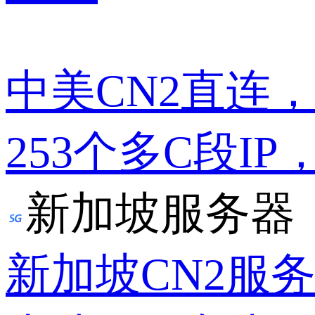
中美CN2直连
253个多C段IP
新加坡服务器
新加坡CN2服