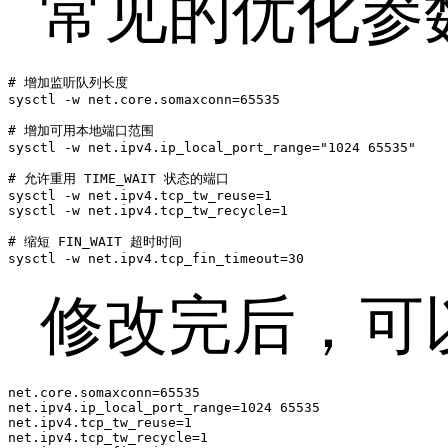
常见的优化参
# 增加监听队列长度

sysctl -w net.core.somaxconn=65535

# 增加可用本地端口范围

sysctl -w net.ipv4.ip_local_port_range="1024 65535"

# 允许重用 TIME_WAIT 状态的端口

sysctl -w net.ipv4.tcp_tw_reuse=1

sysctl -w net.ipv4.tcp_tw_recycle=1

# 缩短 FIN_WAIT 超时时间

修改完后，可
net.core.somaxconn=65535

net.ipv4.ip_local_port_range=1024 65535

net.ipv4.tcp_tw_reuse=1

net.ipv4.tcp_tw_recycle=1
