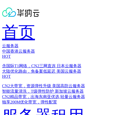
首页
云服务器
中国香港云服务器
HOT
含国际T1网络，CN2三网直连
日本云服务器
大陆优化路由，免备案低延迟
美国云服务器
HOT
CN2大带宽，资源弹性升级
美国高防云服务器
智能流量清洗，T级弹性防护
新加坡云服务器
CN2精品带宽，出海东南亚优选
轻量云服务器
独享200M优化带宽，弹性配置