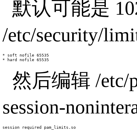
默认可能是
10
/etc/security/lim
* soft nofile 65535

* hard nofile 65535
然后编辑
/etc/
session-noninter
session required pam_limits.so