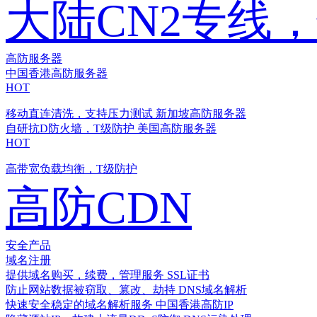
大陆CN2专线
高防服务器
中国香港高防服务器
HOT
移动直连清洗，支持压力测试
新加坡高防服务器
自研抗D防火墙，T级防护
美国高防服务器
HOT
高带宽负载均衡，T级防护
高防CDN
安全产品
域名注册
提供域名购买，续费，管理服务
SSL证书
防止网站数据被窃取、篡改、劫持
DNS域名解析
快速安全稳定的域名解析服务
中国香港高防IP