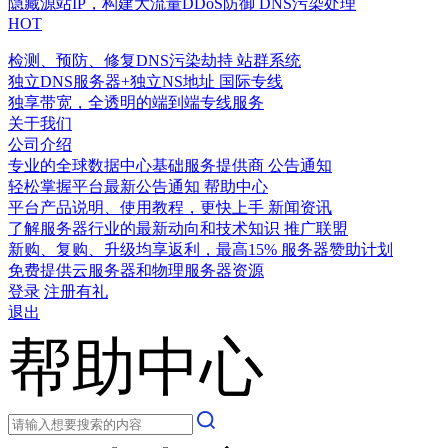
隐藏源站IP，构建大流量DDoS防御
DNS污染处理
HOT
检测、预防、修复DNS污染劫持
站群系统
独立DNS服务器+独立NS地址
国际专线
独享带宽，全透明的端到端专线服务
关于我们
公司介绍
专业的全球数据中心基础服务提供商
公告通知
轻松掌握平台最新公告通知
帮助中心
平台产品说明、使用教程，更快上手
新闻资讯
了解服务器行业的最新动向和技术知识
推广联盟
新购、复购、升级均享返利，最高15%
服务器赞助计划
免费提供云服务器和物理服务器资源
登录
注册有礼
退出
帮助中心