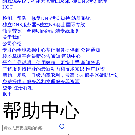
隐藏源站IP，构建大流量DDoS防御
DNS污染处理
HOT
检测、预防、修复DNS污染劫持
站群系统
独立DNS服务器+独立NS地址
国际专线
独享带宽，全透明的端到端专线服务
关于我们
公司介绍
专业的全球数据中心基础服务提供商
公告通知
轻松掌握平台最新公告通知
帮助中心
平台产品说明、使用教程，更快上手
新闻资讯
了解服务器行业的最新动向和技术知识
推广联盟
新购、复购、升级均享返利，最高15%
服务器赞助计划
免费提供云服务器和物理服务器资源
登录
注册有礼
退出
帮助中心