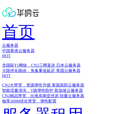
首页
云服务器
中国香港云服务器
HOT
含国际T1网络，CN2三网直连
日本云服务器
大陆优化路由，免备案低延迟
美国云服务器
HOT
CN2大带宽，资源弹性升级
美国高防云服务器
智能流量清洗，T级弹性防护
新加坡云服务器
CN2精品带宽，出海东南亚优选
轻量云服务器
独享200M优化带宽，弹性配置