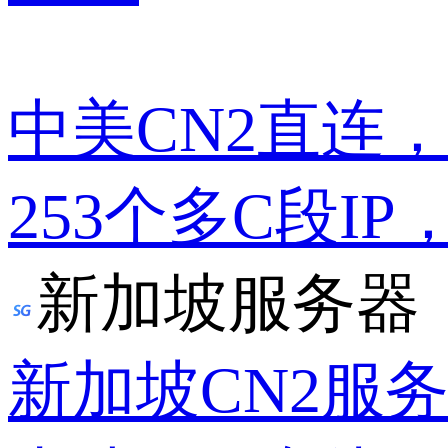
中美CN2直连
253个多C段IP
新加坡服务器
新加坡CN2服