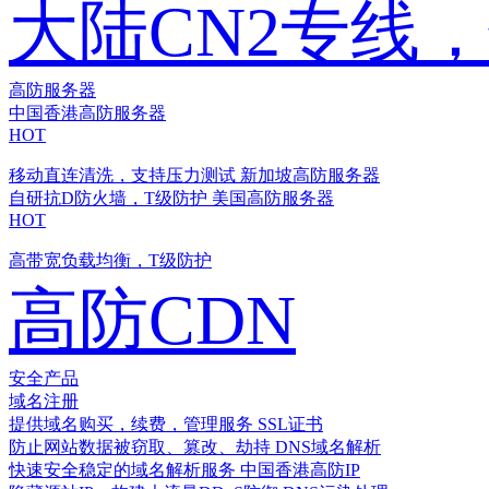
大陆CN2专线
高防服务器
中国香港高防服务器
HOT
移动直连清洗，支持压力测试
新加坡高防服务器
自研抗D防火墙，T级防护
美国高防服务器
HOT
高带宽负载均衡，T级防护
高防CDN
安全产品
域名注册
提供域名购买，续费，管理服务
SSL证书
防止网站数据被窃取、篡改、劫持
DNS域名解析
快速安全稳定的域名解析服务
中国香港高防IP