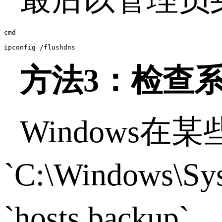
cmd

ipconfig /flushdns
方法
3
：检查
Windows
在某
`C:\Windows\Sys
`hosts.backup`
、