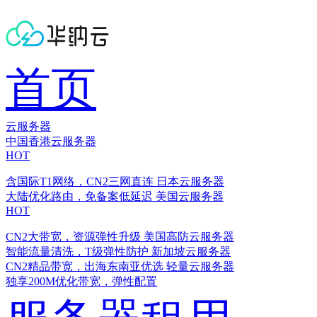
首页
云服务器
中国香港云服务器
HOT
含国际T1网络，CN2三网直连
日本云服务器
大陆优化路由，免备案低延迟
美国云服务器
HOT
CN2大带宽，资源弹性升级
美国高防云服务器
智能流量清洗，T级弹性防护
新加坡云服务器
CN2精品带宽，出海东南亚优选
轻量云服务器
独享200M优化带宽，弹性配置