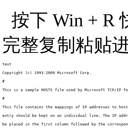
按下
Win + R
完整复制粘贴
text

Copyright (c) 1993-2009 Microsoft Corp.

#

This is a sample HOSTS file used by Microsoft TCP/IP fo
#

This file contains the mappings of IP addresses to host
entry should be kept on an individual line. The IP addr
be placed in the first column followed by the correspon