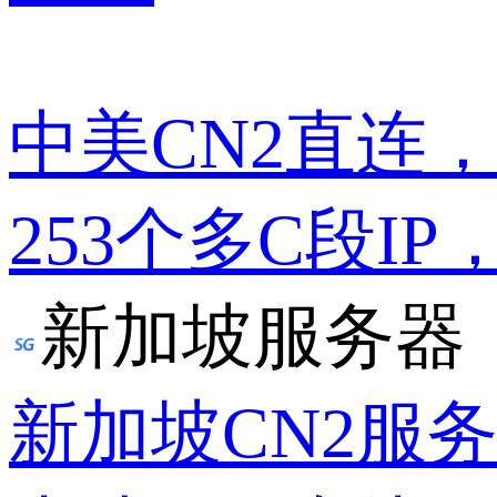
中美CN2直连
253个多C段IP
新加坡服务器
新加坡CN2服