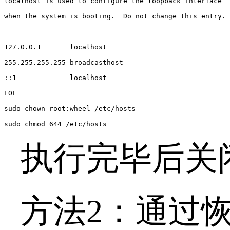
localhost is used to configure the loopback interface

when the system is booting.  Do not change this entry.

127.0.0.1       localhost

255.255.255.255 broadcasthost

::1             localhost

EOF

sudo chown root:wheel /etc/hosts

sudo chmod 644 /etc/hosts
执行完毕后关
方法
2
：通过