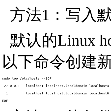
方法
1
：写入
默认的
Linux h
以下命令创建
sudo tee /etc/hosts <<EOF

127.0.0.1   localhost localhost.localdomain localhost4 
::1         localhost localhost.localdomain localhost6 
EOF