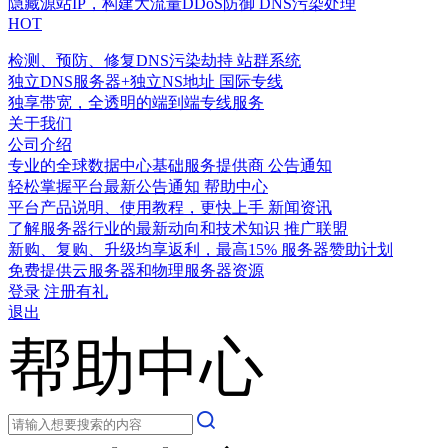
隐藏源站IP，构建大流量DDoS防御
DNS污染处理
HOT
检测、预防、修复DNS污染劫持
站群系统
独立DNS服务器+独立NS地址
国际专线
独享带宽，全透明的端到端专线服务
关于我们
公司介绍
专业的全球数据中心基础服务提供商
公告通知
轻松掌握平台最新公告通知
帮助中心
平台产品说明、使用教程，更快上手
新闻资讯
了解服务器行业的最新动向和技术知识
推广联盟
新购、复购、升级均享返利，最高15%
服务器赞助计划
免费提供云服务器和物理服务器资源
登录
注册有礼
退出
帮助中心