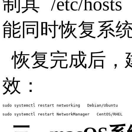
制其
`/etc/hosts
能同时恢复系
恢复完成后，
效：
sudo systemctl restart networking   Debian/Ubuntu

sudo systemctl restart NetworkManager   CentOS/RHEL