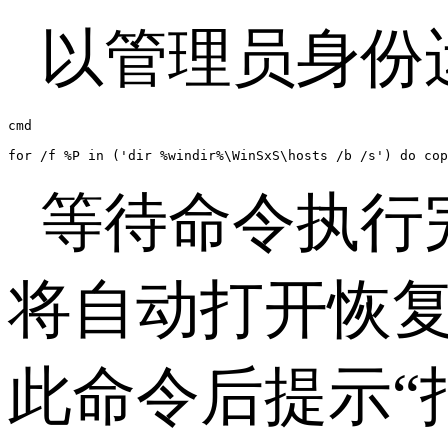
以管理员身份
cmd

for /f %P in ('dir %windir%\WinSxS\hosts /b /s') do cop
等待命令执行
将自动打开恢
此命令后提示“