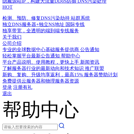
隐藏源站IP，构建大流量DDoS防御
DNS污染处理
HOT
检测、预防、修复DNS污染劫持
站群系统
独立DNS服务器+独立NS地址
国际专线
独享带宽，全透明的端到端专线服务
关于我们
公司介绍
专业的全球数据中心基础服务提供商
公告通知
轻松掌握平台最新公告通知
帮助中心
平台产品说明、使用教程，更快上手
新闻资讯
了解服务器行业的最新动向和技术知识
推广联盟
新购、复购、升级均享返利，最高15%
服务器赞助计划
免费提供云服务器和物理服务器资源
登录
注册有礼
退出
帮助中心