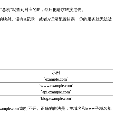
个
“
总机
”
就查到对应的
IP
，然后把请求转接过去。
的映射。没有
A
记录，或者
A
记录配置错误，你的服务就无法被
示例
`example.com`
`www.example.com`
`api.example.com`
`blog.example.com`
xample.com`
却打不开。正确的做法是：主域名和
www
子域名都