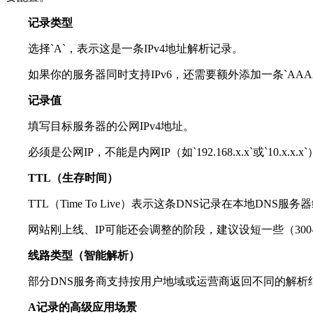
记录类型
选择
`A`
，表示这是一条
IPv4
地址解析记录。
如果你的服务器同时支持
IPv6
，还需要额外添加一条
`AAA
记录值
填写目标服务器的公网
IPv4
地址。
必须是公网
IP
，不能是内网
IP
（如
`192.168.x.x`
或
`10.x.x.x`
TTL
（生存时间）
TTL
（
Time To Live
）表示这条
DNS
记录在本地
DNS
服务器
网站刚上线、
IP
可能还会调整的阶段，建议设短一些（
300
线路类型（智能解析）
部分
DNS
服务商支持按用户地域或运营商返回不同的解析
A
记录的高级应用场景