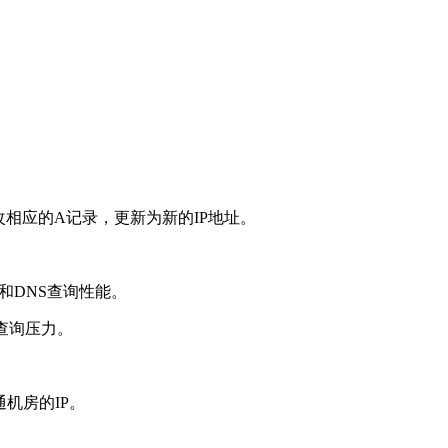
改相应的
A
记录，更新为新的
IP
地址。
和
DNS
查询性能。
查询压力。
通机房的
IP
。