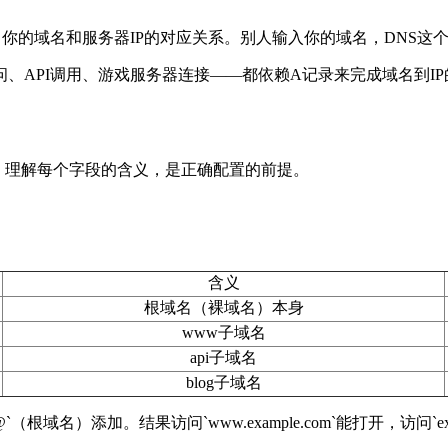
了你的域名和服务器
IP
的对应关系。别人输入你的域名，
DNS
这
问、
API
调用、游戏服务器连接
——
都依赖
A
记录来完成域名到
IP
。理解每个字段的含义，是正确配置的前提。
含义
根域名（裸域名）本身
www
子域名
api
子域名
blog
子域名
@`
（根域名）添加。结果访问
`www.example.com`
能打开，访问
`e