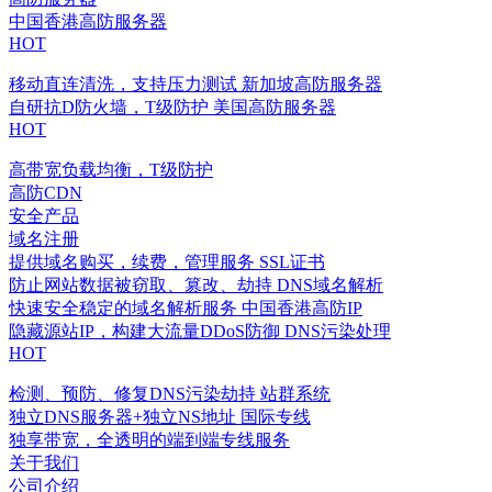
中国香港高防服务器
HOT
移动直连清洗，支持压力测试
新加坡高防服务器
自研抗D防火墙，T级防护
美国高防服务器
HOT
高带宽负载均衡，T级防护
高防CDN
安全产品
域名注册
提供域名购买，续费，管理服务
SSL证书
防止网站数据被窃取、篡改、劫持
DNS域名解析
快速安全稳定的域名解析服务
中国香港高防IP
隐藏源站IP，构建大流量DDoS防御
DNS污染处理
HOT
检测、预防、修复DNS污染劫持
站群系统
独立DNS服务器+独立NS地址
国际专线
独享带宽，全透明的端到端专线服务
关于我们
公司介绍