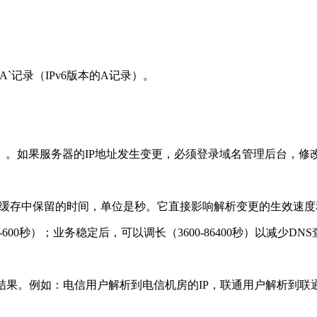
A`
记录（
IPv6
版本的
A
记录）。
）。如果服务器的
IP
地址发生变更，必须登录域名管理后台，修
缓存中保留的时间，单位是秒。它直接影响解析变更的生效速度
-600
秒）；业务稳定后，可以调长（
3600-86400
秒）以减少
DNS
结果。例如：电信用户解析到电信机房的
IP
，联通用户解析到联