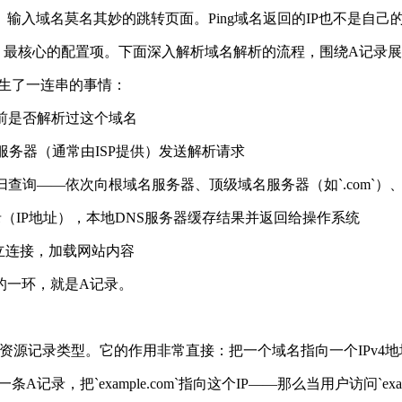
。输入域名莫名其妙的跳转页面。
Ping
域名返回的
IP
也不是自己
、最核心的配置项。下面深入解析域名解析的流程，围绕
A
记录展
生了一连串的事情：
前是否解析过这个域名
服务器（通常由
ISP
提供）发送解析请求
归查询
——
依次向根域名服务器、顶级域名服务器（如
`.com`
）
录（
IP
地址），本地
DNS
服务器缓存结果并返回给操作系统
立连接，加载网站内容
的一环，就是
A
记录。
资源记录类型。它的作用非常直接：把一个域名指向一个
IPv4
地
一条
A
记录，把
`example.com`
指向这个
IP——
那么当用户访问
`ex