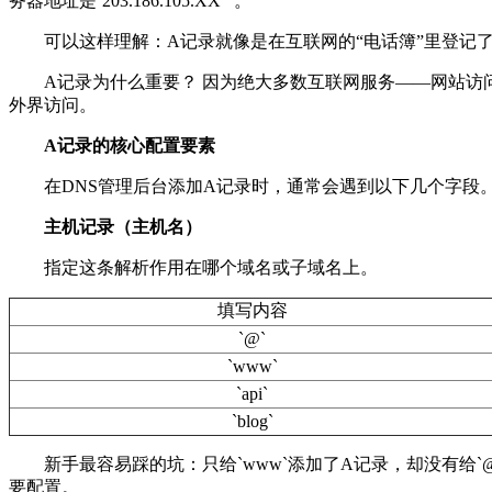
务器地址是
`203.186.105.XX`”
。
可以这样理解：
A
记录就像是在互联网的
“
电话簿
”
里登记
A
记录为什么重要？ 因为绝大多数互联网服务
——
网站访
外界访问。
A
记录的核心配置要素
在
DNS
管理后台添加
A
记录时，通常会遇到以下几个字段
主机记录（主机名）
指定这条解析作用在哪个域名或子域名上。
填写内容
`@`
`www`
`api`
`blog`
新手最容易踩的坑：只给
`www`
添加了
A
记录，却没有给
`
要配置。