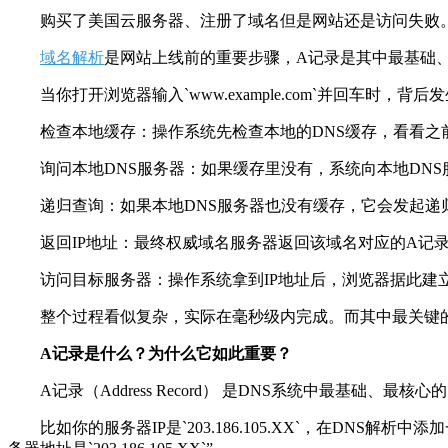
购买了美国云服务器、注册了域名但是网站还是访问失败
域名解析
是网站上线前的重要步骤，
A
记录是其中最基础
当你打开浏览器输入
`www.example.com`
并回车时，背后发
检查本地缓存：操作系统先检查本地的
DNS
缓存，看看之
询问本地
DNS
服务器：如果缓存里没有，系统向本地
DNS
递归查询：如果本地
DNS
服务器也没有缓存，它会发起递
返回
IP
地址：最终权威域名服务器返回该域名对应的
A
记
访问目标服务器：操作系统拿到
IP
地址后，浏览器据此建
整个过程看似复杂，实际在毫秒级内完成。而其中最关键
A
记录是什么？为什么它如此重要？
A
记录（
Address Record
） 是
DNS
系统中最基础、最核心的
比如你的服务器
IP
是
`203.186.105.XX`
，在
DNS
解析中添加