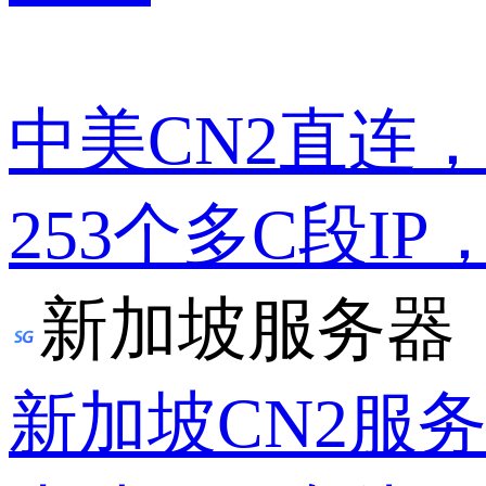
中美CN2直连
253个多C段IP
新加坡服务器
新加坡CN2服