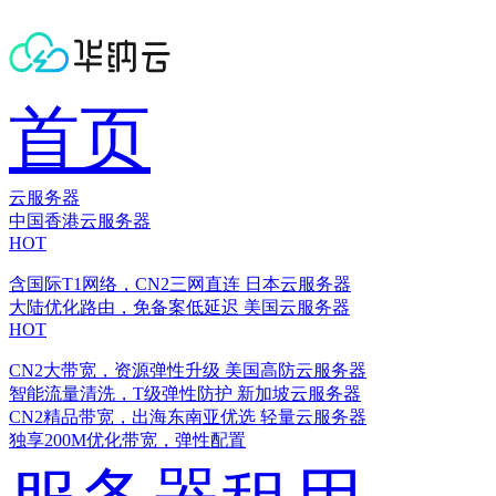
首页
云服务器
中国香港云服务器
HOT
含国际T1网络，CN2三网直连
日本云服务器
大陆优化路由，免备案低延迟
美国云服务器
HOT
CN2大带宽，资源弹性升级
美国高防云服务器
智能流量清洗，T级弹性防护
新加坡云服务器
CN2精品带宽，出海东南亚优选
轻量云服务器
独享200M优化带宽，弹性配置