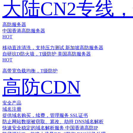
大陆CN2专线
高防服务器
中国香港高防服务器
HOT
移动直连清洗，支持压力测试
新加坡高防服务器
自研抗D防火墙，T级防护
美国高防服务器
HOT
高带宽负载均衡，T级防护
高防CDN
安全产品
域名注册
提供域名购买，续费，管理服务
SSL证书
防止网站数据被窃取、篡改、劫持
DNS域名解析
快速安全稳定的域名解析服务
中国香港高防IP