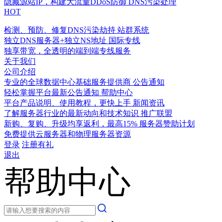
隐藏源站IP，构建大流量DDoS防御
DNS污染处理
HOT
检测、预防、修复DNS污染劫持
站群系统
独立DNS服务器+独立NS地址
国际专线
独享带宽，全透明的端到端专线服务
关于我们
公司介绍
专业的全球数据中心基础服务提供商
公告通知
轻松掌握平台最新公告通知
帮助中心
平台产品说明、使用教程，更快上手
新闻资讯
了解服务器行业的最新动向和技术知识
推广联盟
新购、复购、升级均享返利，最高15%
服务器赞助计划
免费提供云服务器和物理服务器资源
登录
注册有礼
退出
帮助中心