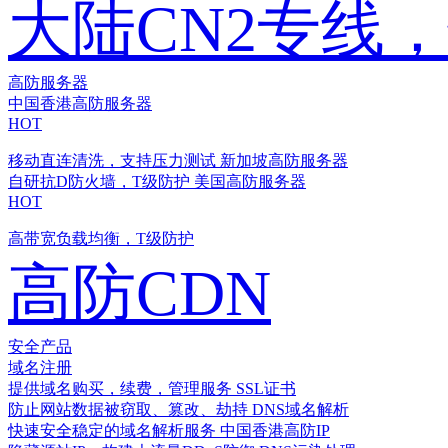
大陆CN2专线
高防服务器
中国香港高防服务器
HOT
移动直连清洗，支持压力测试
新加坡高防服务器
自研抗D防火墙，T级防护
美国高防服务器
HOT
高带宽负载均衡，T级防护
高防CDN
安全产品
域名注册
提供域名购买，续费，管理服务
SSL证书
防止网站数据被窃取、篡改、劫持
DNS域名解析
快速安全稳定的域名解析服务
中国香港高防IP