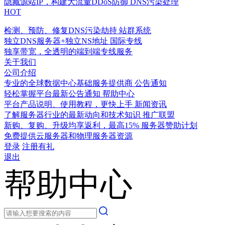
隐藏源站IP，构建大流量DDoS防御
DNS污染处理
HOT
检测、预防、修复DNS污染劫持
站群系统
独立DNS服务器+独立NS地址
国际专线
独享带宽，全透明的端到端专线服务
关于我们
公司介绍
专业的全球数据中心基础服务提供商
公告通知
轻松掌握平台最新公告通知
帮助中心
平台产品说明、使用教程，更快上手
新闻资讯
了解服务器行业的最新动向和技术知识
推广联盟
新购、复购、升级均享返利，最高15%
服务器赞助计划
免费提供云服务器和物理服务器资源
登录
注册有礼
退出
帮助中心