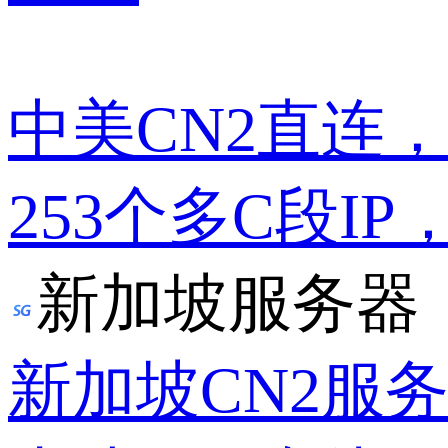
中美CN2直连
253个多C段IP
新加坡服务器
新加坡CN2服