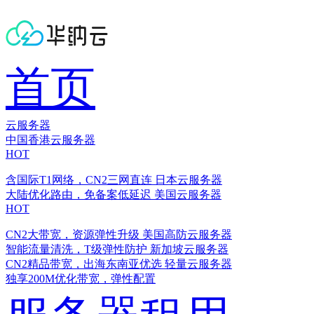
首页
云服务器
中国香港云服务器
HOT
含国际T1网络，CN2三网直连
日本云服务器
大陆优化路由，免备案低延迟
美国云服务器
HOT
CN2大带宽，资源弹性升级
美国高防云服务器
智能流量清洗，T级弹性防护
新加坡云服务器
CN2精品带宽，出海东南亚优选
轻量云服务器
独享200M优化带宽，弹性配置