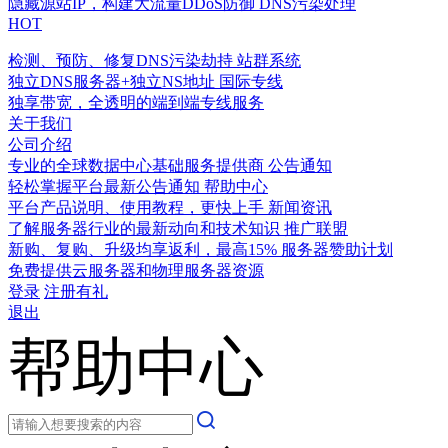
隐藏源站IP，构建大流量DDoS防御
DNS污染处理
HOT
检测、预防、修复DNS污染劫持
站群系统
独立DNS服务器+独立NS地址
国际专线
独享带宽，全透明的端到端专线服务
关于我们
公司介绍
专业的全球数据中心基础服务提供商
公告通知
轻松掌握平台最新公告通知
帮助中心
平台产品说明、使用教程，更快上手
新闻资讯
了解服务器行业的最新动向和技术知识
推广联盟
新购、复购、升级均享返利，最高15%
服务器赞助计划
免费提供云服务器和物理服务器资源
登录
注册有礼
退出
帮助中心