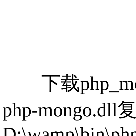
下载php_mongo
php-mongo
D:\wamp\bin\php