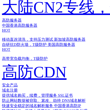
大陆CN2专线
高防服务器
中国香港高防服务器
HOT
移动直连清洗，支持压力测试
新加坡高防服务器
自研抗D防火墙，T级防护
美国高防服务器
HOT
高带宽负载均衡，T级防护
高防CDN
安全产品
域名注册
提供域名购买，续费，管理服务
SSL证书
防止网站数据被窃取、篡改、劫持
DNS域名解析
快速安全稳定的域名解析服务
中国香港高防IP