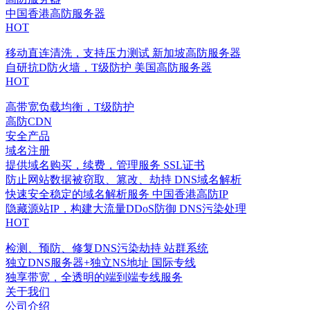
中国香港高防服务器
HOT
移动直连清洗，支持压力测试
新加坡高防服务器
自研抗D防火墙，T级防护
美国高防服务器
HOT
高带宽负载均衡，T级防护
高防CDN
安全产品
域名注册
提供域名购买，续费，管理服务
SSL证书
防止网站数据被窃取、篡改、劫持
DNS域名解析
快速安全稳定的域名解析服务
中国香港高防IP
隐藏源站IP，构建大流量DDoS防御
DNS污染处理
HOT
检测、预防、修复DNS污染劫持
站群系统
独立DNS服务器+独立NS地址
国际专线
独享带宽，全透明的端到端专线服务
关于我们
公司介绍