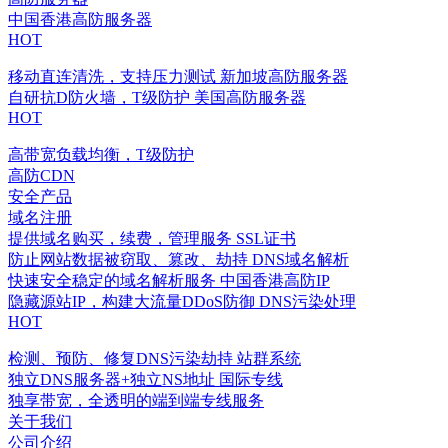
中国香港高防服务器
HOT
移动直连清洗，支持压力测试
新加坡高防服务器
自研抗D防火墙，T级防护
美国高防服务器
HOT
高带宽负载均衡，T级防护
高防CDN
安全产品
域名注册
提供域名购买，续费，管理服务
SSL证书
防止网站数据被窃取、篡改、劫持
DNS域名解析
快速安全稳定的域名解析服务
中国香港高防IP
隐藏源站IP，构建大流量DDoS防御
DNS污染处理
HOT
检测、预防、修复DNS污染劫持
站群系统
独立DNS服务器+独立NS地址
国际专线
独享带宽，全透明的端到端专线服务
关于我们
公司介绍