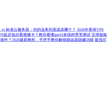
 vs 标准云服务器：你的业务到底该选哪个？
2026年香港VPS
PS延迟低但看视频卡？教你看懂iperf3多线程带宽测试
宝塔面板
插件？2026最新教程，手把手教你解锁路由器隐藏功能
最强厄