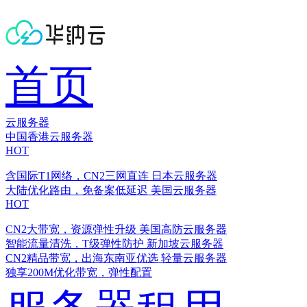
首页
云服务器
中国香港云服务器
HOT
含国际T1网络，CN2三网直连
日本云服务器
大陆优化路由，免备案低延迟
美国云服务器
HOT
CN2大带宽，资源弹性升级
美国高防云服务器
智能流量清洗，T级弹性防护
新加坡云服务器
CN2精品带宽，出海东南亚优选
轻量云服务器
独享200M优化带宽，弹性配置