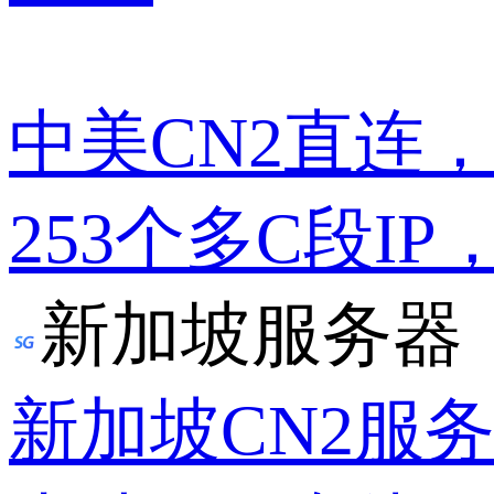
中美CN2直连
253个多C段IP
新加坡服务器
新加坡CN2服