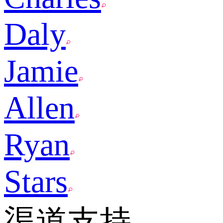
Daly
Jamie
Allen
Ryan
Stars
渠道支持