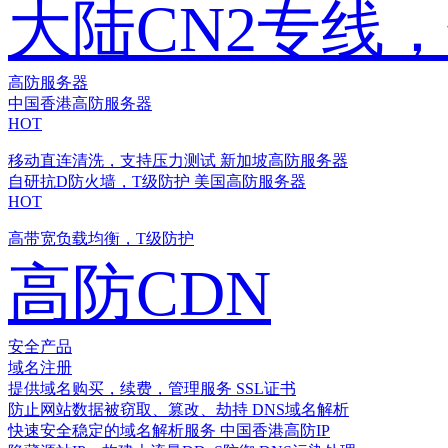
大陆CN2专线
高防服务器
中国香港高防服务器
HOT
移动直连清洗，支持压力测试
新加坡高防服务器
自研抗D防火墙，T级防护
美国高防服务器
HOT
高带宽负载均衡，T级防护
高防CDN
安全产品
域名注册
提供域名购买，续费，管理服务
SSL证书
防止网站数据被窃取、篡改、劫持
DNS域名解析
快速安全稳定的域名解析服务
中国香港高防IP