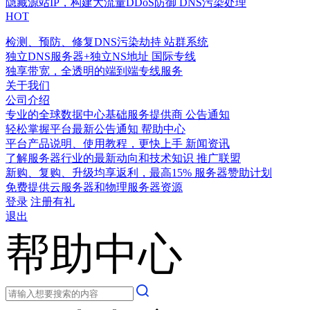
隐藏源站IP，构建大流量DDoS防御
DNS污染处理
HOT
检测、预防、修复DNS污染劫持
站群系统
独立DNS服务器+独立NS地址
国际专线
独享带宽，全透明的端到端专线服务
关于我们
公司介绍
专业的全球数据中心基础服务提供商
公告通知
轻松掌握平台最新公告通知
帮助中心
平台产品说明、使用教程，更快上手
新闻资讯
了解服务器行业的最新动向和技术知识
推广联盟
新购、复购、升级均享返利，最高15%
服务器赞助计划
免费提供云服务器和物理服务器资源
登录
注册有礼
退出
帮助中心