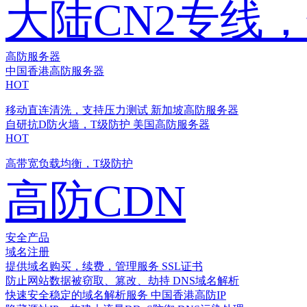
大陆CN2专线
高防服务器
中国香港高防服务器
HOT
移动直连清洗，支持压力测试
新加坡高防服务器
自研抗D防火墙，T级防护
美国高防服务器
HOT
高带宽负载均衡，T级防护
高防CDN
安全产品
域名注册
提供域名购买，续费，管理服务
SSL证书
防止网站数据被窃取、篡改、劫持
DNS域名解析
快速安全稳定的域名解析服务
中国香港高防IP