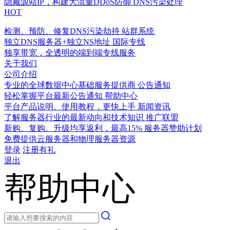
隐藏源站IP，构建大流量DDoS防御
DNS污染处理
HOT
检测、预防、修复DNS污染劫持
站群系统
独立DNS服务器+独立NS地址
国际专线
独享带宽，全透明的端到端专线服务
关于我们
公司介绍
专业的全球数据中心基础服务提供商
公告通知
轻松掌握平台最新公告通知
帮助中心
平台产品说明、使用教程，更快上手
新闻资讯
了解服务器行业的最新动向和技术知识
推广联盟
新购、复购、升级均享返利，最高15%
服务器赞助计划
免费提供云服务器和物理服务器资源
登录
注册有礼
退出
帮助中心