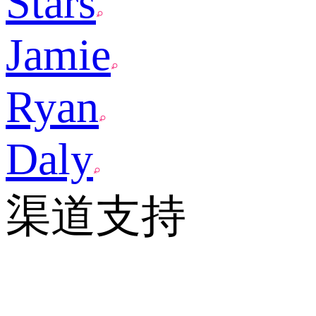
Stars
Jamie
Ryan
Daly
渠道支持