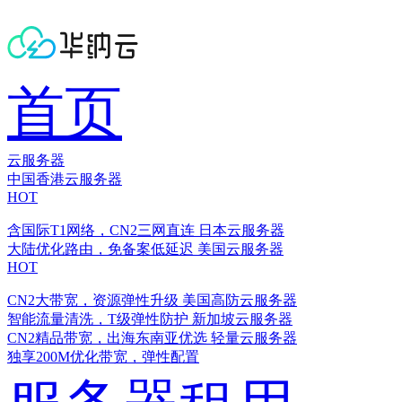
首页
云服务器
中国香港云服务器
HOT
含国际T1网络，CN2三网直连
日本云服务器
大陆优化路由，免备案低延迟
美国云服务器
HOT
CN2大带宽，资源弹性升级
美国高防云服务器
智能流量清洗，T级弹性防护
新加坡云服务器
CN2精品带宽，出海东南亚优选
轻量云服务器
独享200M优化带宽，弹性配置