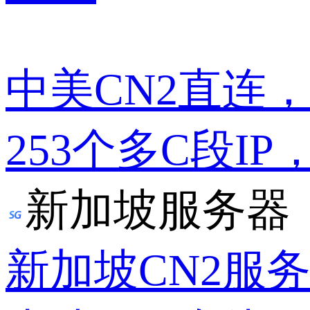
中美CN2直连
253个多C段IP
新加坡服务器
新加坡CN2服