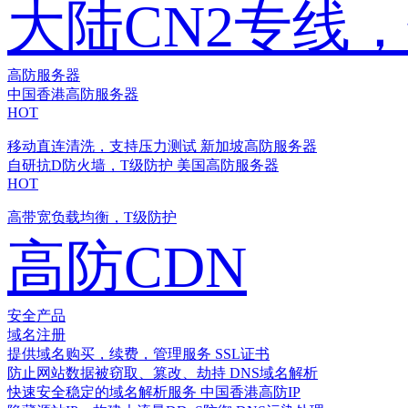
大陆CN2专线
高防服务器
中国香港高防服务器
HOT
移动直连清洗，支持压力测试
新加坡高防服务器
自研抗D防火墙，T级防护
美国高防服务器
HOT
高带宽负载均衡，T级防护
高防CDN
安全产品
域名注册
提供域名购买，续费，管理服务
SSL证书
防止网站数据被窃取、篡改、劫持
DNS域名解析
快速安全稳定的域名解析服务
中国香港高防IP