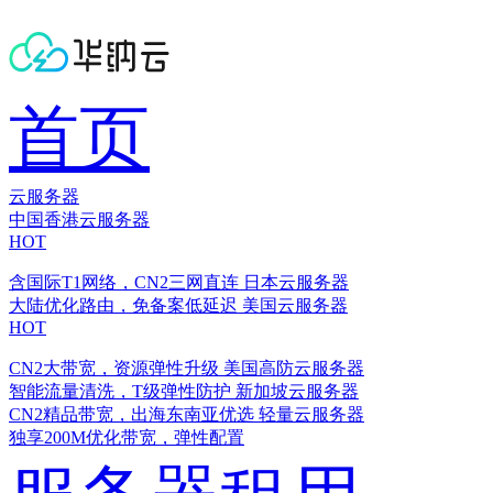
首页
云服务器
中国香港云服务器
HOT
含国际T1网络，CN2三网直连
日本云服务器
大陆优化路由，免备案低延迟
美国云服务器
HOT
CN2大带宽，资源弹性升级
美国高防云服务器
智能流量清洗，T级弹性防护
新加坡云服务器
CN2精品带宽，出海东南亚优选
轻量云服务器
独享200M优化带宽，弹性配置