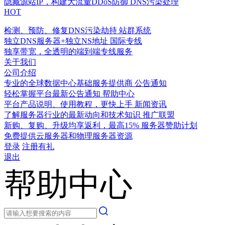
隐藏源站IP，构建大流量DDoS防御
DNS污染处理
HOT
检测、预防、修复DNS污染劫持
站群系统
独立DNS服务器+独立NS地址
国际专线
独享带宽，全透明的端到端专线服务
关于我们
公司介绍
专业的全球数据中心基础服务提供商
公告通知
轻松掌握平台最新公告通知
帮助中心
平台产品说明、使用教程，更快上手
新闻资讯
了解服务器行业的最新动向和技术知识
推广联盟
新购、复购、升级均享返利，最高15%
服务器赞助计划
免费提供云服务器和物理服务器资源
登录
注册有礼
退出
帮助中心