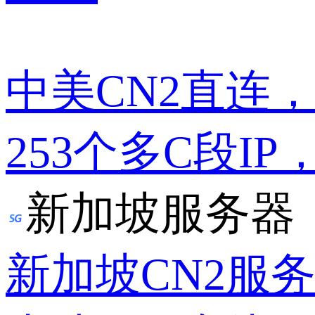
中美CN2直连
253个多C段IP
新加坡服务器
新加坡CN2服