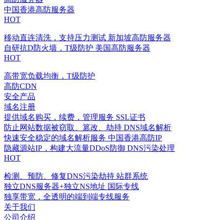
中国香港高防服务器
HOT
移动直连清洗，支持压力测试
新加坡高防服务器
自研抗D防火墙，T级防护
美国高防服务器
HOT
高带宽负载均衡，T级防护
高防CDN
安全产品
域名注册
提供域名购买，续费，管理服务
SSL证书
防止网站数据被窃取、篡改、劫持
DNS域名解析
快速安全稳定的域名解析服务
中国香港高防IP
隐藏源站IP，构建大流量DDoS防御
DNS污染处理
HOT
检测、预防、修复DNS污染劫持
站群系统
独立DNS服务器+独立NS地址
国际专线
独享带宽，全透明的端到端专线服务
关于我们
公司介绍