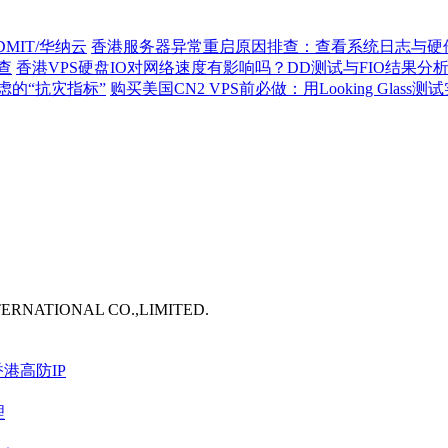
MIT/华纳云
香港服务器异常重启原因排查：查看系统日志与硬
查
香港VPS硬盘IO对网络速度有影响吗？DD测试与FIO结果分
虑的“抗灾指标”
购买美国CN2 VPS前必做：用Looking Glass
TERNATIONAL CO.,LIMITED.
港高防IP
理