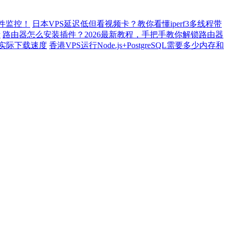
件监控！
日本VPS延迟低但看视频卡？教你看懂iperf3多线程带
析
路由器怎么安装插件？2026最新教程，手把手教你解锁路由器
测试实际下载速度
香港VPS运行Node.js+PostgreSQL需要多少内存和