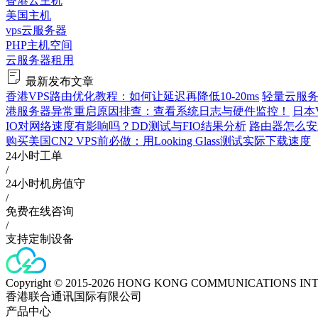
香港云主机
美国主机
vps云服务器
PHP主机空间
云服务器租用
最新发布文章
香港VPS路由优化教程：如何让延迟再降低10-20ms
轻量云服务
港服务器异常重启原因排查：查看系统日志与硬件监控！
日本
IO对网络速度有影响吗？DD测试与FIO结果分析
路由器怎么安
购买美国CN2 VPS前必做：用Looking Glass测试实际下载速度
24小时工单
/
24小时机房值守
/
免费在线咨询
/
支持定制设备
Copyright © 2015-2026 HONG KONG COMMUNICATIONS IN
香港联合通讯国际有限公司
产品中心