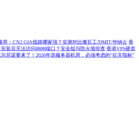
S推荐：CN2 GIA线路哪家强？实测对比搬瓦工/DMIT/华纳云
香
安装后无法访问8888端口？安全组与防火墙排查
香港VPS硬盘
尔尼诺要来了！2026年选服务器机房，必须考虑的“抗灾指标”