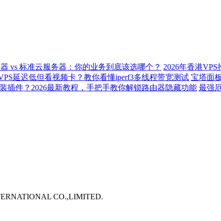
器 vs 标准云服务器：你的业务到底该选哪个？
2026年香港VP
VPS延迟低但看视频卡？教你看懂iperf3多线程带宽测试
宝塔面板
装插件？2026最新教程，手把手教你解锁路由器隐藏功能
最强厄
TERNATIONAL CO.,LIMITED.