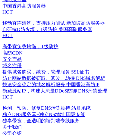
中国香港高防服务器
HOT
移动直连清洗，支持压力测试
新加坡高防服务器
自研抗D防火墙，T级防护
美国高防服务器
HOT
高带宽负载均衡，T级防护
高防CDN
安全产品
域名注册
提供域名购买，续费，管理服务
SSL证书
防止网站数据被窃取、篡改、劫持
DNS域名解析
快速安全稳定的域名解析服务
中国香港高防IP
隐藏源站IP，构建大流量DDoS防御
DNS污染处理
HOT
检测、预防、修复DNS污染劫持
站群系统
独立DNS服务器+独立NS地址
国际专线
独享带宽，全透明的端到端专线服务
关于我们
公司介绍