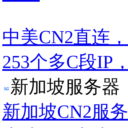
中美CN2直连
253个多C段IP
新加坡服务器
新加坡CN2服