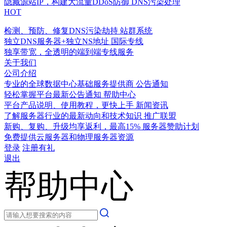
隐藏源站IP，构建大流量DDoS防御
DNS污染处理
HOT
检测、预防、修复DNS污染劫持
站群系统
独立DNS服务器+独立NS地址
国际专线
独享带宽，全透明的端到端专线服务
关于我们
公司介绍
专业的全球数据中心基础服务提供商
公告通知
轻松掌握平台最新公告通知
帮助中心
平台产品说明、使用教程，更快上手
新闻资讯
了解服务器行业的最新动向和技术知识
推广联盟
新购、复购、升级均享返利，最高15%
服务器赞助计划
免费提供云服务器和物理服务器资源
登录
注册有礼
退出
帮助中心