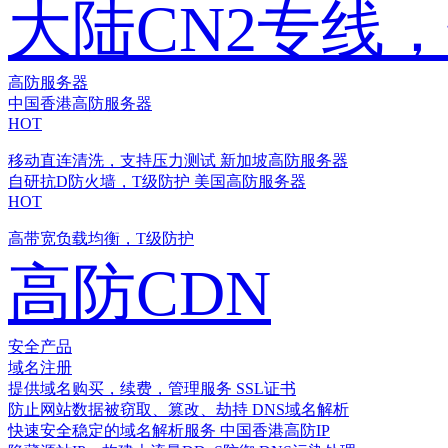
大陆CN2专线
高防服务器
中国香港高防服务器
HOT
移动直连清洗，支持压力测试
新加坡高防服务器
自研抗D防火墙，T级防护
美国高防服务器
HOT
高带宽负载均衡，T级防护
高防CDN
安全产品
域名注册
提供域名购买，续费，管理服务
SSL证书
防止网站数据被窃取、篡改、劫持
DNS域名解析
快速安全稳定的域名解析服务
中国香港高防IP