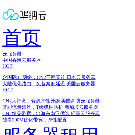
首页
云服务器
中国香港云服务器
HOT
含国际T1网络，CN2三网直连
日本云服务器
大陆优化路由，免备案低延迟
美国云服务器
HOT
CN2大带宽，资源弹性升级
美国高防云服务器
智能流量清洗，T级弹性防护
新加坡云服务器
CN2精品带宽，出海东南亚优选
轻量云服务器
独享200M优化带宽，弹性配置