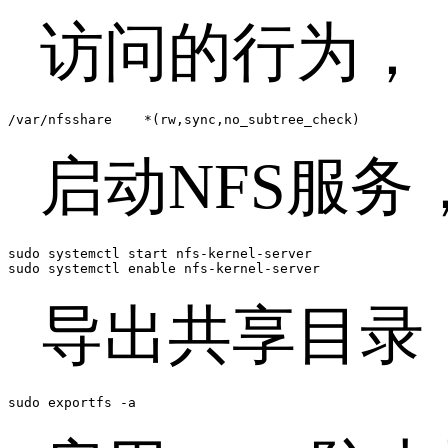
访问的行为，
/var/nfsshare    *(rw,sync,no_subtree_check)
启动NFS服务
sudo systemctl start nfs-kernel-server

sudo systemctl enable nfs-kernel-server
导出共享目录
sudo exportfs -a