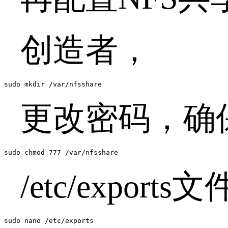
创造者，
sudo mkdir /var/nfsshare
更改密码，确
sudo chmod 777 /var/nfsshare
/etc/exp
sudo nano /etc/exports