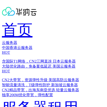
首页
云服务器
中国香港云服务器
HOT
含国际T1网络，CN2三网直连
日本云服务器
大陆优化路由，免备案低延迟
美国云服务器
HOT
CN2大带宽，资源弹性升级
美国高防云服务器
智能流量清洗，T级弹性防护
新加坡云服务器
CN2精品带宽，出海东南亚优选
轻量云服务器
独享200M优化带宽，弹性配置