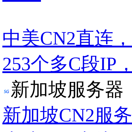
中美CN2直连
253个多C段IP
新加坡服务器
新加坡CN2服