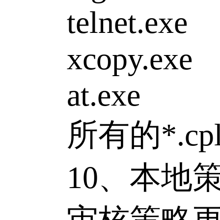
telnet.exe
xcopy.exe
at.exe
所有的*.cpl
10、本地策