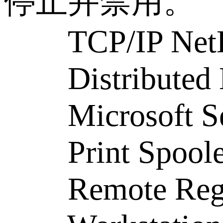
停止并禁用。
TCP/IP NetBIO
Distributed Li
Microsoft Se
Print Spoole
Remote Regi