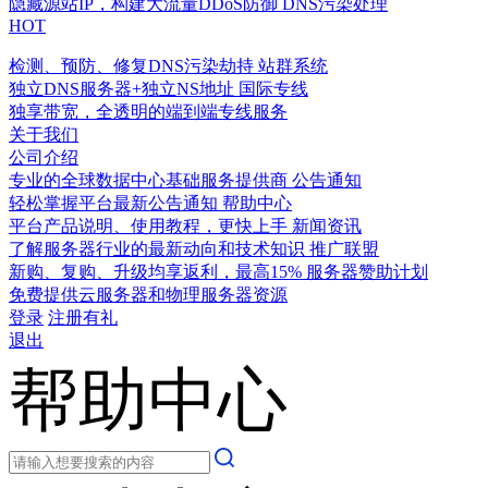
隐藏源站IP，构建大流量DDoS防御
DNS污染处理
HOT
检测、预防、修复DNS污染劫持
站群系统
独立DNS服务器+独立NS地址
国际专线
独享带宽，全透明的端到端专线服务
关于我们
公司介绍
专业的全球数据中心基础服务提供商
公告通知
轻松掌握平台最新公告通知
帮助中心
平台产品说明、使用教程，更快上手
新闻资讯
了解服务器行业的最新动向和技术知识
推广联盟
新购、复购、升级均享返利，最高15%
服务器赞助计划
免费提供云服务器和物理服务器资源
登录
注册有礼
退出
帮助中心