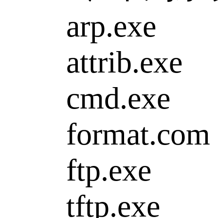
arp.exe
attrib.exe
cmd.exe
format.com
ftp.exe
tftp.exe