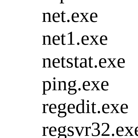
net.exe
net1.exe
netstat.exe
ping.exe
regedit.exe
regsvr32.ex