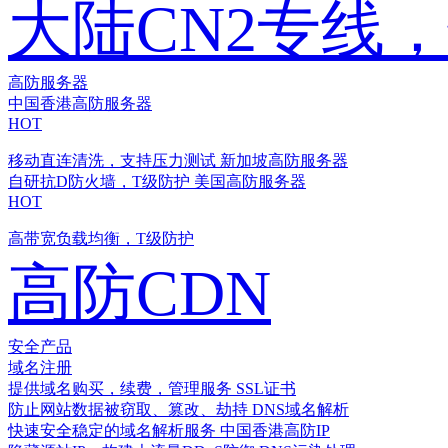
大陆CN2专线
高防服务器
中国香港高防服务器
HOT
移动直连清洗，支持压力测试
新加坡高防服务器
自研抗D防火墙，T级防护
美国高防服务器
HOT
高带宽负载均衡，T级防护
高防CDN
安全产品
域名注册
提供域名购买，续费，管理服务
SSL证书
防止网站数据被窃取、篡改、劫持
DNS域名解析
快速安全稳定的域名解析服务
中国香港高防IP