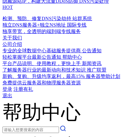
隐藏源站IP，构建大流量DDoS防御
DNS污染处理
HOT
检测、预防、修复DNS污染劫持
站群系统
独立DNS服务器+独立NS地址
国际专线
独享带宽，全透明的端到端专线服务
关于我们
公司介绍
专业的全球数据中心基础服务提供商
公告通知
轻松掌握平台最新公告通知
帮助中心
平台产品说明、使用教程，更快上手
新闻资讯
了解服务器行业的最新动向和技术知识
推广联盟
新购、复购、升级均享返利，最高15%
服务器赞助计划
免费提供云服务器和物理服务器资源
登录
注册有礼
退出
帮助中心