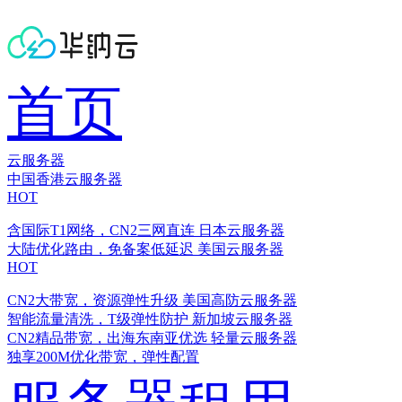
首页
云服务器
中国香港云服务器
HOT
含国际T1网络，CN2三网直连
日本云服务器
大陆优化路由，免备案低延迟
美国云服务器
HOT
CN2大带宽，资源弹性升级
美国高防云服务器
智能流量清洗，T级弹性防护
新加坡云服务器
CN2精品带宽，出海东南亚优选
轻量云服务器
独享200M优化带宽，弹性配置