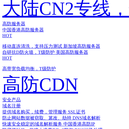
大陆CN2专线
高防服务器
中国香港高防服务器
HOT
移动直连清洗，支持压力测试
新加坡高防服务器
自研抗D防火墙，T级防护
美国高防服务器
HOT
高带宽负载均衡，T级防护
高防CDN
安全产品
域名注册
提供域名购买，续费，管理服务
SSL证书
防止网站数据被窃取、篡改、劫持
DNS域名解析
快速安全稳定的域名解析服务
中国香港高防IP