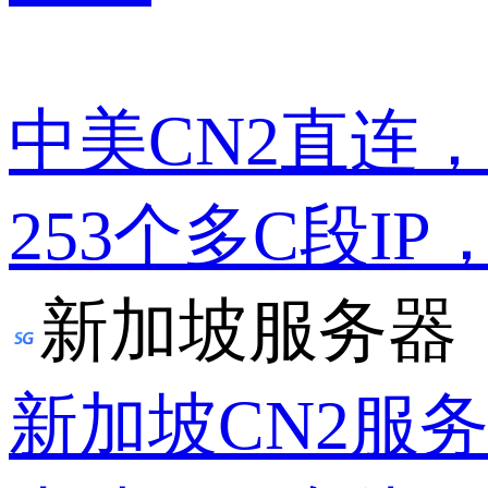
中美CN2直连
253个多C段IP
新加坡服务器
新加坡CN2服