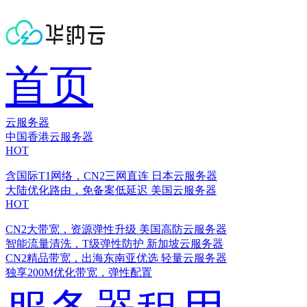
首页
云服务器
中国香港云服务器
HOT
含国际T1网络，CN2三网直连
日本云服务器
大陆优化路由，免备案低延迟
美国云服务器
HOT
CN2大带宽，资源弹性升级
美国高防云服务器
智能流量清洗，T级弹性防护
新加坡云服务器
CN2精品带宽，出海东南亚优选
轻量云服务器
独享200M优化带宽，弹性配置