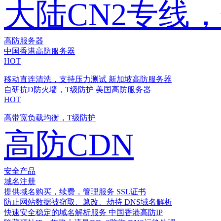
大陆CN2专线
高防服务器
中国香港高防服务器
HOT
移动直连清洗，支持压力测试
新加坡高防服务器
自研抗D防火墙，T级防护
美国高防服务器
HOT
高带宽负载均衡，T级防护
高防CDN
安全产品
域名注册
提供域名购买，续费，管理服务
SSL证书
防止网站数据被窃取、篡改、劫持
DNS域名解析
快速安全稳定的域名解析服务
中国香港高防IP