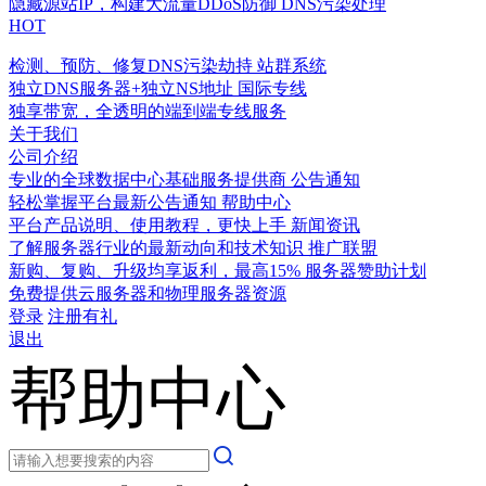
隐藏源站IP，构建大流量DDoS防御
DNS污染处理
HOT
检测、预防、修复DNS污染劫持
站群系统
独立DNS服务器+独立NS地址
国际专线
独享带宽，全透明的端到端专线服务
关于我们
公司介绍
专业的全球数据中心基础服务提供商
公告通知
轻松掌握平台最新公告通知
帮助中心
平台产品说明、使用教程，更快上手
新闻资讯
了解服务器行业的最新动向和技术知识
推广联盟
新购、复购、升级均享返利，最高15%
服务器赞助计划
免费提供云服务器和物理服务器资源
登录
注册有礼
退出
帮助中心