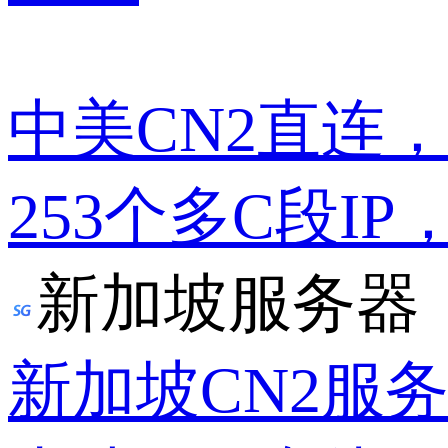
中美CN2直连
253个多C段IP
新加坡服务器
新加坡CN2服