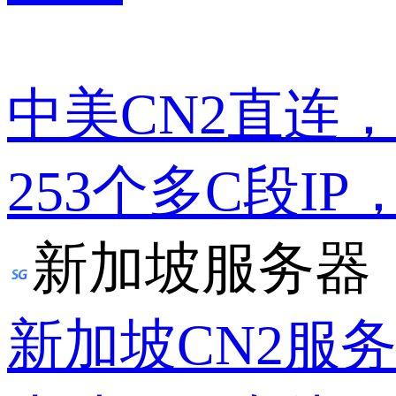
中美CN2直连
253个多C段IP
新加坡服务器
新加坡CN2服