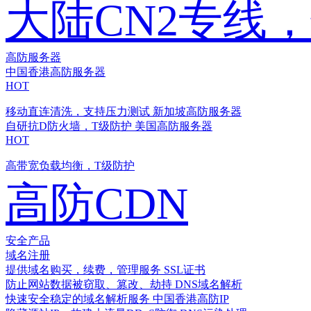
大陆CN2专线
高防服务器
中国香港高防服务器
HOT
移动直连清洗，支持压力测试
新加坡高防服务器
自研抗D防火墙，T级防护
美国高防服务器
HOT
高带宽负载均衡，T级防护
高防CDN
安全产品
域名注册
提供域名购买，续费，管理服务
SSL证书
防止网站数据被窃取、篡改、劫持
DNS域名解析
快速安全稳定的域名解析服务
中国香港高防IP