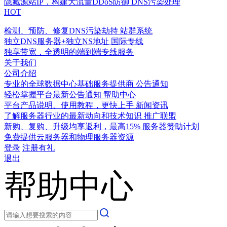
隐藏源站IP，构建大流量DDoS防御
DNS污染处理
HOT
检测、预防、修复DNS污染劫持
站群系统
独立DNS服务器+独立NS地址
国际专线
独享带宽，全透明的端到端专线服务
关于我们
公司介绍
专业的全球数据中心基础服务提供商
公告通知
轻松掌握平台最新公告通知
帮助中心
平台产品说明、使用教程，更快上手
新闻资讯
了解服务器行业的最新动向和技术知识
推广联盟
新购、复购、升级均享返利，最高15%
服务器赞助计划
免费提供云服务器和物理服务器资源
登录
注册有礼
退出
帮助中心