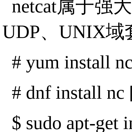
netcat属于
UDP、UNI
# yum install
# dnf install n
$ sudo apt-get 