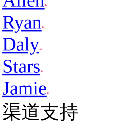
Allen
Ryan
Daly
Stars
Jamie
渠道支持