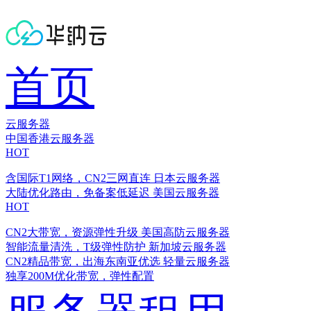
首页
云服务器
中国香港云服务器
HOT
含国际T1网络，CN2三网直连
日本云服务器
大陆优化路由，免备案低延迟
美国云服务器
HOT
CN2大带宽，资源弹性升级
美国高防云服务器
智能流量清洗，T级弹性防护
新加坡云服务器
CN2精品带宽，出海东南亚优选
轻量云服务器
独享200M优化带宽，弹性配置