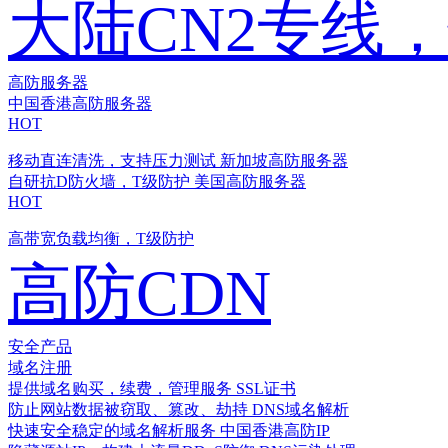
大陆CN2专线
高防服务器
中国香港高防服务器
HOT
移动直连清洗，支持压力测试
新加坡高防服务器
自研抗D防火墙，T级防护
美国高防服务器
HOT
高带宽负载均衡，T级防护
高防CDN
安全产品
域名注册
提供域名购买，续费，管理服务
SSL证书
防止网站数据被窃取、篡改、劫持
DNS域名解析
快速安全稳定的域名解析服务
中国香港高防IP