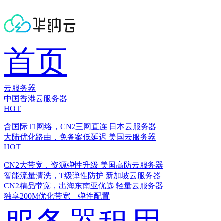
首页
云服务器
中国香港云服务器
HOT
含国际T1网络，CN2三网直连
日本云服务器
大陆优化路由，免备案低延迟
美国云服务器
HOT
CN2大带宽，资源弹性升级
美国高防云服务器
智能流量清洗，T级弹性防护
新加坡云服务器
CN2精品带宽，出海东南亚优选
轻量云服务器
独享200M优化带宽，弹性配置