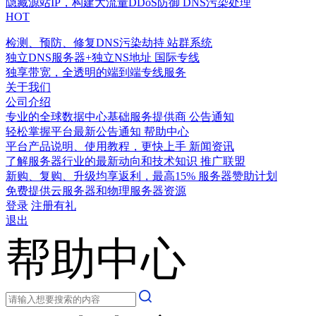
隐藏源站IP，构建大流量DDoS防御
DNS污染处理
HOT
检测、预防、修复DNS污染劫持
站群系统
独立DNS服务器+独立NS地址
国际专线
独享带宽，全透明的端到端专线服务
关于我们
公司介绍
专业的全球数据中心基础服务提供商
公告通知
轻松掌握平台最新公告通知
帮助中心
平台产品说明、使用教程，更快上手
新闻资讯
了解服务器行业的最新动向和技术知识
推广联盟
新购、复购、升级均享返利，最高15%
服务器赞助计划
免费提供云服务器和物理服务器资源
登录
注册有礼
退出
帮助中心