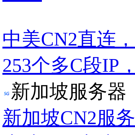
中美CN2直连
253个多C段IP
新加坡服务器
新加坡CN2服