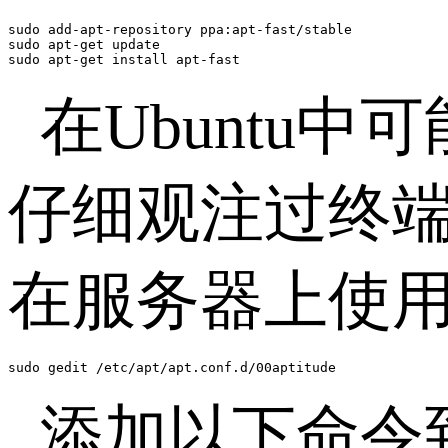
sudo add-apt-repository ppa:apt-fast/stable

sudo apt-get update

sudo apt-get install apt-fast
在Ubuntu中可能
仔细观注过终
在服务器上使
sudo gedit /etc/apt/apt.conf.d/00aptitude
添加以下命令