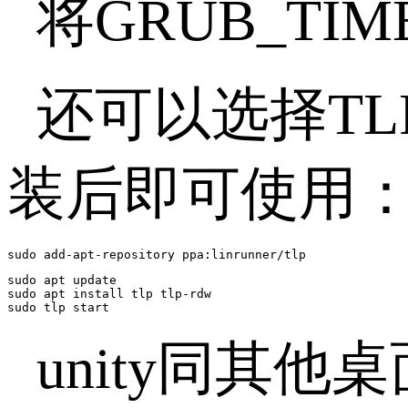
将GRUB_TIM
还可以选择T
装后即可使用
sudo add-apt-repository ppa:linrunner/tlp
sudo apt update

sudo apt install tlp tlp-rdw

sudo tlp start
unity同其